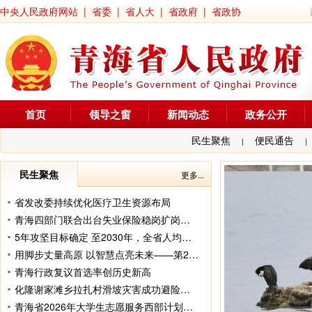
中央人民政府网站
|
省委
|
省人大
|
省政府
|
省政协
首页
领导之窗
新闻动态
政务公开
民生聚焦
便民通告
|
|
民生聚焦
更多...
省发改委持续优化医疗卫生资源布局
青海四部门联合出台失业保险稳岗扩岗新政
5年攻坚目标确定 至2030年，全省人均预期寿命达到76.8岁
用脚步丈量高原 以智慧点亮未来——第26批来青博士服务团“三进”及服务基层活动综述
青海行政复议首选率创历史新高
化隆谢家滩乡拉扎村滑坡灾害成功避险入选2025年度全国十个成功避险典型案例
青海省2026年大学生志愿服务西部计划志愿者出征仪式举行