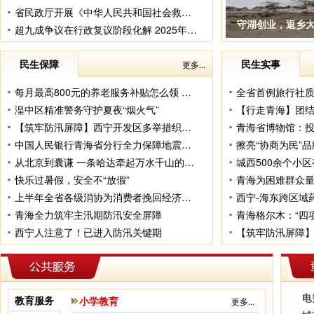
省民政厅开展《中华人民共和国社会救助法》集中宣传活动
守湖创业，返乡大
超九成争议在行政复议阶段化解 2025年度青海省行政复议工作白皮书发布
民生保障
民生实事
更多...
每月最高800元的养老服务补贴怎么领 实用申领指南来了
湟中区精准警务守护夏夜“烟火气”
【行走青海】团
【筑牢防汛屏障】西宁开发区多举措织牢防汛安全防线
青海省博物馆：投运
中国人民银行青海省分行全力保障地震灾区金融服务不断档
擦亮“协商为民”品
从北京到囊谦 一条哈达牵起万水千山的情意
城西500余个小
快乐过暑假，安全不“放假”
青海为困难群众量
上半年全省各级消协为消费者挽回经济损失389.7万余元
西宁-海东跨区域
青海全力筑牢主汛期防汛安全屏障
西宁人注意了！已进入防汛关键期
【筑牢防汛屏障】
电
教育服务
小学教育
更多...