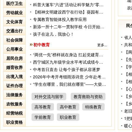
城
医疗卫生
科普大篷车“六进”活动让科学魅力“零距离”
农
【精神文明建设西宁在行动】葵园有光 雷锋常在
劳动就业
专属教育智能体投入教学应用
文化体育
民
新添一所十二年一贯制学校 今日开始入学预登记
交通出行
孩子在这儿，我放心！
社会保障
初中教育
共
更多...
公用事业
“两优一先”榜样就在身边 扛起党建育人担当 深耕艺美教育初心
居民住房
西宁城区九年级学业水平考试成绩今日9时公布
婚育收养
中考首日直击 让每个孩子都从容逐梦
出境入境
2026年中考开考细雨添诗意 少年赴考场 全城温情护航
“学生在哪里，我们就在哪里”——大柴旦震区中考首日见闻
证件办理
【心
法律服务
对外交流与留学
教育救助与资助
农牧服务
高等教育
高中教育
特殊教育
老旧
经营纳税
学前教育
职业教育
1把
职业资格