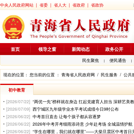
中央人民政府网站
|
省委
|
省人大
|
省政府
|
省政协
首页
领导之窗
新闻动态
政务公开
民生聚焦
便民通告
|
|
现在的位置： 您当前的位置 ：
青海省人民政府网
/
民生服务
/
公共
初中教育
[2026/07/22]
“两优一先”榜样就在身边 扛起党建育人担当 深耕艺美
[2026/07/09]
西宁城区九年级学业水平考试成绩今日9时公布
[2026/06/22]
中考首日直击 让每个孩子都从容逐梦
[2026/06/22]
2026年中考开考细雨添诗意 少年赴考场 全城温情护航
[2026/06/22]
“学生在哪里，我们就在哪里”——大柴旦震区中考首日