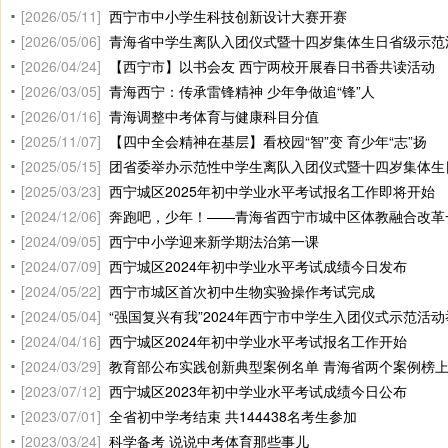
[2026/05/11]
西宁市中小学生科技创新设计大赛开赛
[2026/05/06]
青海省中学生离队入团仪式暨十四岁集体生日省级示范
[2026/04/24]
【西宁市】以书会友 西宁两校开展春日书香共读活动
[2026/03/05]
青海西宁：传承雷锋精神 少年争做追“锋”人
[2026/01/16]
青海调整中考体育与健康科目分值
[2025/11/07]
【四中全会精神在基层】看校园“智”变 育少年“志”扬
[2025/05/15]
团省委举办示范性中学生离队入团仪式暨十四岁集体生
[2025/03/23]
西宁城区2025年初中学业水平考试报名工作即将开始
[2024/12/06]
奔跑吧，少年！——青海省西宁市城中区体教融合改革
[2024/09/05]
西宁中小学迎来新学期法治第一课
[2024/07/09]
西宁城区2024年初中学业水平考试成绩今日发布
[2024/05/22]
西宁市城区首次初中生物实验操作考试完成
[2024/05/04]
“强国复兴有我”2024年西宁市中学生入团仪式示范活动
[2024/04/16]
西宁城区2024年初中学业水平考试报名工作开始
[2024/03/29]
教育部公布实践创新典型案例名单 青海省两个案例榜
[2023/07/12]
西宁城区2023年初中学业水平考试成绩今日公布
[2023/07/01]
全省初中学考结束 共144438名考生参加
[2023/03/24]
科学备考 说说中考体育那些事儿