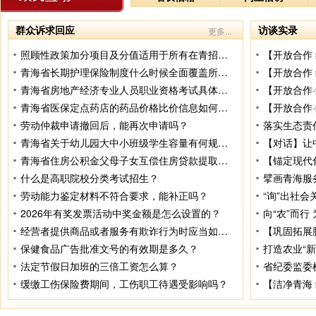
群众诉求回应
访谈实录
更多...
照顾性政策加分项目及分值适用于所有在青招生计划吗？
青海省长期护理保险制度什么时候全面覆盖所有人群？
青海省房地产经济专业人员职业资格考试具体的报名入口、报名方式及流程是什么？
青海省医保定点药店的药品价格比价信息如何查询？
劳动仲裁申请撤回后，能再次申请吗？
青海省关于幼儿园大中小班级学生容量有何规定？
【对话】让
青海省住房公积金父母子女互偿住房贷款提取办理渠道？
什么是高职院校分类考试招生？
劳动能力鉴定材料不符合要求，能补正吗？
2026年有奖发票活动中奖金额是怎么设置的？
经营者提供商品或者服务有欺诈行为时应当如何赔偿？
保健食品广告批准文号的有效期是多久？
法定节假日加班的三倍工资怎么算？
缓缴工伤保险费期间，工伤职工待遇受影响吗？