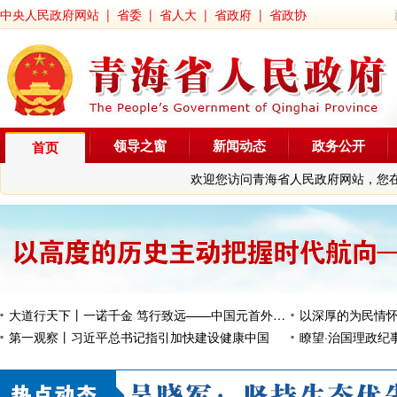
中央人民政府网站
|
省委
|
省人大
|
省政府
|
省政协
领导之窗
新闻动态
政务公开
首页
欢迎您访问青海省人民政府网站，您
大道行天下丨一诺千金 笃行致远——中国元首外交的世界情怀与大国气派
第一观察丨习近平总书记指引加快建设健康中国
瞭望·治国理政纪