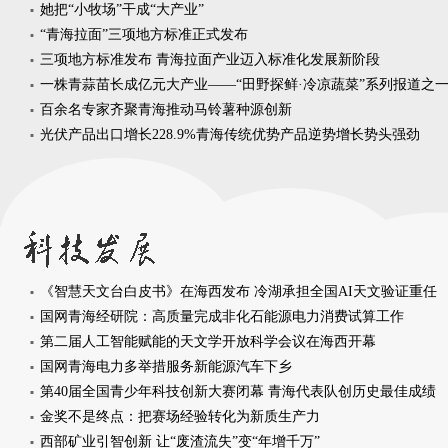
她把“小牧场”干成“大产业”
“青海拉面”三项地方标准正式发布
三项地方标准发布 青海拉面产业迈入标准化发展新阶段
一株青蒜苗长成亿元大产业——“田野探鲜·冷凉蔬菜”系列报道之
百余名专家齐聚青海推动马铃薯种源创新
光伏产品出口增长228.9%青海传统优势产品逆势增长势头强劲
《智慧天文台白皮书》在海西发布 冷湖承担全国AI天文验证重任
国网青海经研院：高质量完成非化石能源电力消费试算工作
第二届人工智能赋能的天文学开放科学会议在海西开幕
国网青海电力多举措服务新能源汽车下乡
第40届全国青少年科技创新大赛闭幕 青海代表队创历史最佳成绩
金奖不是终点：把赛场经验转化为新质生产力
西部矿业引智创新 让“废渣流失”变“年增千万”