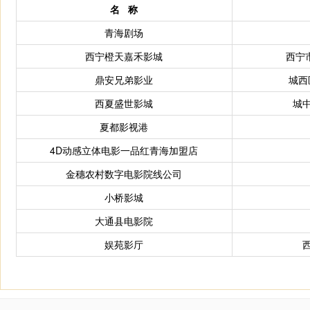
名
称
青海剧场
西宁橙天嘉禾影城
西宁
鼎安兄弟影业
城西
西夏盛世影城
城
夏都影视港
4D动感立体电影一品红青海加盟店
金穗农村数字电影院线公司
小桥影城
大通县电影院
娱苑影厅