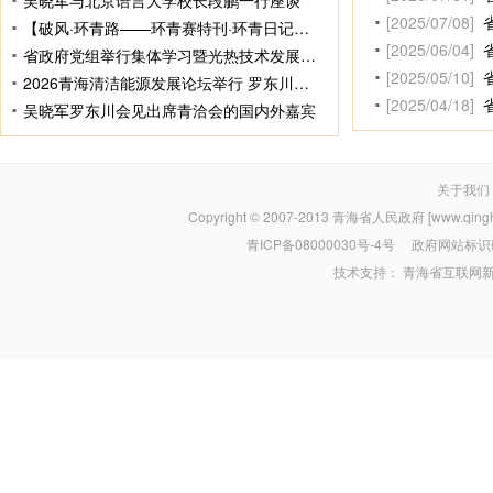
吴晓军与北京语言大学校长段鹏一行座谈
[2025/07/08]
【破风·环青路——环青赛特刊·环青日记】赛道有追风 幕后有星辰
[2025/06/04]
省政府党组举行集体学习暨光热技术发展专题讲座 罗东川主持并讲话
[2025/05/10]
2026青海清洁能源发展论坛举行 罗东川致辞
[2025/04/18]
吴晓军罗东川会见出席青洽会的国内外嘉宾
关于我们
Copyright © 2007-2013
青海省人民政府 [www.qinghai
青ICP备08000030号-4号
政府网站标识码：
技术支持：
青海省互联网