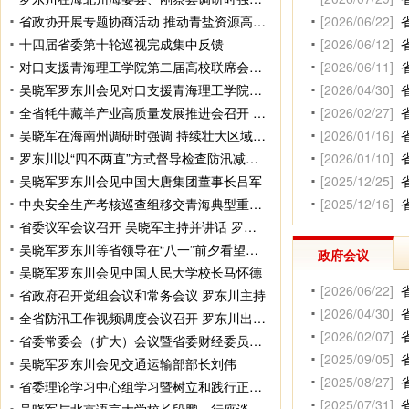
省政协开展专题协商活动 推动青盐资源高效开发利用 助力建设世界级盐湖产业基地
[2026/06/22]
十四届省委第十轮巡视完成集中反馈
[2026/06/12]
对口支援青海理工学院第二届高校联席会议召开
[2026/06/11]
省
吴晓军罗东川会见对口支援青海理工学院高校及九校联盟成员领导
[2026/04/30]
全省牦牛藏羊产业高质量发展推进会召开 罗东川出席并讲话
[2026/02/27]
吴晓军在海南州调研时强调 持续壮大区域特色优势产业 多措并举实现各族群众增收致富
[2026/01/16]
罗东川以“四不两直”方式督导检查防汛减灾工作时强调 坚决落实落细各项防汛措施 全力保障人民群众生命财产安全
[2026/01/10]
吴晓军罗东川会见中国大唐集团董事长吕军
[2025/12/25]
中央安全生产考核巡查组移交青海典型重大事故隐患调查处理工作部署推进会召开 罗东川出席并讲话
[2025/12/16]
省委议军会议召开 吴晓军主持并讲话 罗东川出席
吴晓军罗东川等省领导在“八一”前夕看望慰问驻青部队
政府会议
吴晓军罗东川会见中国人民大学校长马怀德
[2026/06/22]
省政府召开党组会议和常务会议 罗东川主持
[2026/04/30]
全省防汛工作视频调度会议召开 罗东川出席并讲话
[2026/02/07]
省
省委常委会（扩大）会议暨省委财经委员会会议召开 吴晓军主持并讲话 罗东川作工作安排
[2025/09/05]
吴晓军罗东川会见交通运输部部长刘伟
[2025/08/27]
省委理论学习中心组学习暨树立和践行正确政绩观学习教育第三次专题研讨会召开 吴晓军主持并讲话 罗东川出席
[2025/07/31]