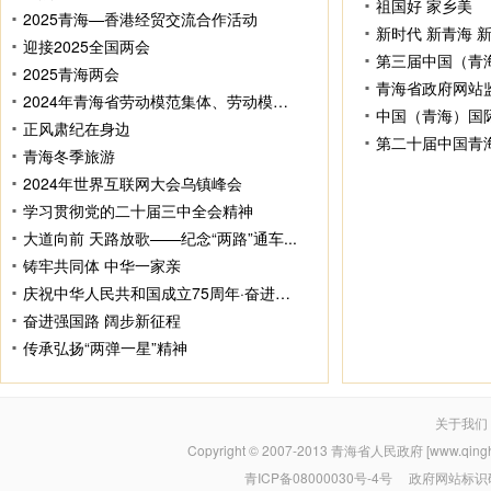
祖国好 家乡美
2025青海—香港经贸交流合作活动
新时代 新青海 
迎接2025全国两会
第三届中国（青
2025青海两会
青海省政府网站
2024年青海省劳动模范集体、劳动模范和...
中国（青海）国
正风肃纪在身边
青海冬季旅游
2024年世界互联网大会乌镇峰会
学习贯彻党的二十届三中全会精神
大道向前 天路放歌——纪念“两路”通车...
铸牢共同体 中华一家亲
庆祝中华人民共和国成立75周年·奋进强国...
奋进强国路 阔步新征程
传承弘扬“两弹一星”精神
关于我们
Copyright © 2007-2013
青海省人民政府 [www.qinghai
青ICP备08000030号-4号
政府网站标识码：