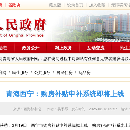
府
|
省政协
藏文版
|
设为首页
|
加入收藏
|
无障碍阅
动态
政务公开
网上政务
互动交流
民生
问青海省人民政府网站，您在访问过程中对网站有任何意见或者建议请联
府网
/
民生服务
/
公共服务
/
居民住房
/
商品房
青海西宁：购房补贴申补系统即将上线
来源：西海都市报 作者：
吴予琴
发布时间：2025-02-18 09:57
悉，2月19日，西宁市购房补贴申补系统拟上线！购房补贴申补系统上