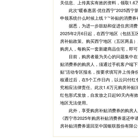
关信息、上传真实有效的资料，领取1.6
此次“暖春惠居·优住西宁”2025西宁
申领系统什么时候上线？”“补贴的消费
据悉，为进一步鼓励和促进住房消费，
2025年2月6日起，在西宁地区（包
房补贴政策。购买西宁地区（五区两县）
购房人，每购买一套新建商品住宅，即可
目前，购房者最为关心的问题集中在申
贴消费券的购房人，须通过手机客户端下载
贴”活动专区报名，按要求填写并上传身
核通过后，在5个工作日内，以云闪付红
究相应法律责任。此次1.6万元购房补
红包形式发放，自发放之日起90天内有
地区无法使用。
此外，享受购房补贴消费券的购房人在
《西宁市2025年购房补贴消费券退还
房补贴消费券退回至中国银联股份有限公