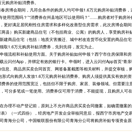
万元购房补贴消费券。
新春房博会期间，凡符合条件的购房人均可申领1.6万元购房补贴消费券
券有使用范围吗？”“消费券在州县地区可以使用吗？”……购房者对于购房
更好满足居民刚性住房需求和多样化改善型住房需求，此次房博会期间
括五区两县）购买新建商品住宅（不包括商业、公寓）的购房人，享受购房
新建商品住宅（包括：地质灾害搬迁、城中村改造货币化安置的商品住宅
领取1.6万元购房补贴消费券，先到先得，发完为止。
领流程和补贴使用方面。关于购房补贴如何申领？西宁市住房保障和房
云闪付App，并绑定有效的银行卡。申领时，进入云闪付App首页“青亲U
份信息、商品房买卖合同首页、网签备案截图等相关材料，并提交审核，购
包形式向购房人发放1.6万元购房补贴消费券。购房人须提供真实有效的
贴消费券的使用范围宽泛，包括但不限于购房、家居、装修领域。但需要注
效，可分多笔或一笔使用。消费券仅可用于消费，不能提现，且购房人可
办理不动产登记前，原则上不允许商品房买卖合同撤案，如确需撤案的
申请表》（一式四份），经房地产开发企业审核同意后，报西宁市房地产交
司青海分公司，中国银联股份有限公司青海分公司将购房补贴专项资金原