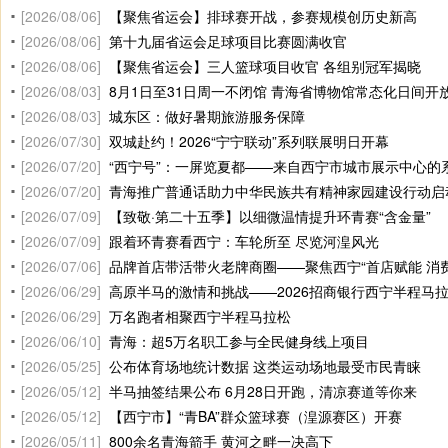
[2026/08/06]
【聚焦省运会】排球赛开战，参赛规模创历史新高
[2026/08/06]
第十九届省运会足球项目比赛圆满收官
[2026/08/06]
【聚焦省运会】三人篮球项目收官 各组别冠军揭晓
[2026/08/03]
8月1日至31日周一不闭馆 青海省博物馆常态化日间开
[2026/08/03]
城东区：做好暑期旅游服务保障
[2026/07/30]
双城赴约！2026“宁宁联动”系列联展明日开幕
[2026/07/20]
“西宁号”：一屏览夏都——来自西宁市城市展示中心的
[2026/07/20]
青海推广普通话助力中华民族共有精神家园建设行动启
[2026/07/09]
【致敬·第二十五季】以细微温情提升环青赛“含金量”
[2026/07/09]
跟着环青赛看西宁：车轮所至 尽览河湟风光
[2026/07/06]
品牌首店带活带火老牌商圈——聚焦西宁“首店赋能 消
[2026/06/29]
高原半马的激情和挑战——2026招商银行西宁半程马
[2026/06/29]
万名跑者相聚西宁半程马拉松
[2026/06/10]
青海：超5万名职工参与全民健身线上项目
[2026/05/25]
公布体育场地统计数据 这类运动场地最受市民青睐
[2026/05/12]
半马抽签结果公布 6月28日开跑，清凉赛道等你来
[2026/05/12]
【西宁市】“青BA”群众篮球赛（湟源赛区）开赛
[2026/05/11]
800余名青海箭手 黄河之畔一决高下