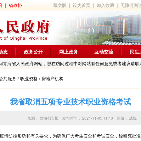
府
|
省政协
藏文版
|
设为首页
|
加入收藏
|
无障碍阅
动态
政务公开
网上政务
互动交流
民生
问青海省人民政府网站，您在访问过程中对网站有任何意见或者建议请联
公共服务
/
职业资格
/
房地产机构
我省取消五项专业技术职业资格考试
来源：
西海都市报
发布时间：
2021-11-05 11:40
编辑：
成忱
情防控形势和有关要求，为确保广大考生安全和考试安全，经研究批准