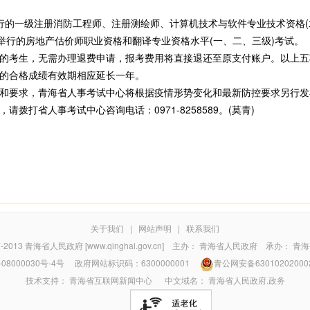
举行的一级注册消防工程师、注册测绘师、计算机技术与软件专业技术资格(
日举行的房地产估价师职业资格和翻译专业资格水平(一、二、三级)考试。
考生，无需办理退费申请，报考费用将直接退还至原支付账户。以上五项
的合格成绩有效期相应延长一年。
要求，青海省人事考试中心将根据疫情形势变化和最新防控要求另行发
拨打省人事考试中心咨询电话：0971-8258589。(莫青)
关于我们
|
网站声明
|
联系我们
7-2013
青海省人民政府 [www.qinghai.gov.cn]
主办：
青海省人民政府
承办：
青海
08000030号-4号
政府网站标识码：6300000001
青公网安备63010202000
技术支持：
青海省互联网新闻中心
中文域名：
青海省人民政府.政务