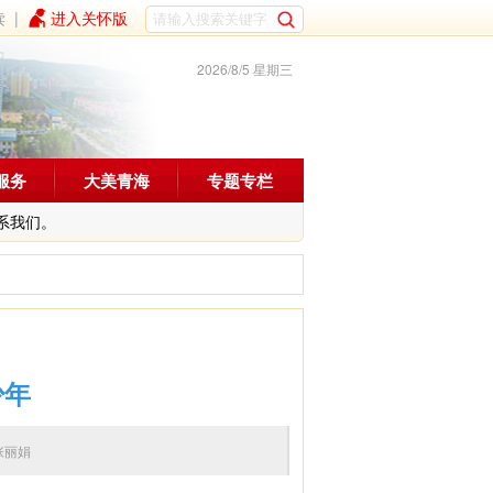
读
|
进入关怀版
2026/8/5 星期三
服务
大美青海
专题专栏
系我们。
少年
编辑：张丽娟