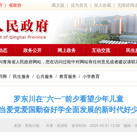
府
|
省政协
藏文版
|
设为首页
|
加入收藏
|
无障碍阅
动态
政务公开
网上政务
互动交流
民生
问青海省人民政府网站，您在访问过程中对网站有任何意见或者建议请联
府网
/
民生服务
/
公共服务
/
教育服务
/
小学教育
罗东川在“六一”前夕看望少年儿童
当爱党爱国勤奋好学全面发展的新时代好
来源：青海日报 作者：
田得乾
发布时间：2025-05-31 12:58 