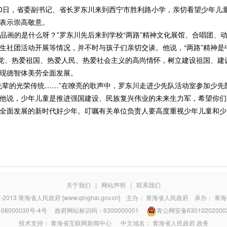
0日，省委副书记、省长罗东川来到西宁市胜利路小学，亲切看望少年儿童
表示崇高敬意。
品画的是什么呀？”罗东川先后来到学校“两路”精神文化展馆、合唱团、
生社团活动开展等情况，并不时与孩子们亲切交谈。他说，“两路”精神是
爱党、热爱祖国、热爱人民、热爱社会主义的高尚情怀，树立建设祖国、建
现德智体美劳全面发展。
辈的光荣传统……”在嘹亮的歌声中，罗东川走进少先队活动室参加少先
他说，少年儿童是推进强国建设、民族复兴伟业的未来生力军，希望你们
全面发展的新时代好少年。叮嘱有关单位负责人要高度重视少年儿童和少
关于我们
|
网站声明
|
联系我们
7-2013
青海省人民政府 [www.qinghai.gov.cn]
主办：
青海省人民政府
承办：
青海
08000030号-4号
政府网站标识码：6300000001
青公网安备63010202000
技术支持：
青海省互联网新闻中心
中文域名：
青海省人民政府.政务