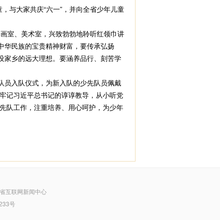
，与大家共庆“六一”，并向全省少年儿童
动画室、美术室，兴致勃勃地聆听红领巾讲
中华民族的宝贵精神财富，要传承弘扬
设家乡的远大理想。要涵养品行、刻苦学
队员入队仪式，为新入队的少先队员佩戴
牢记习近平总书记的谆谆教导，从小听党
先队工作，注重培养、用心呵护，为少年
省互联网新闻中心
233号