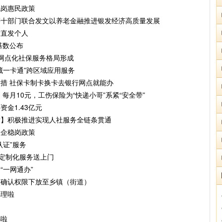
稳岗惠民政策
等十部门联合发文以养老金融推进银发经济高质量发展
贴直发个人
基数公布
网点化社保服务格局形成
藏一卡通”跨区域应用服务
措 社保卡制卡换卡去银行网点就能办
每月10元，工伤保险为“快递小哥”系紧“安全带”
金1.43亿元
厅】积极推进实现人社服务全链条贯通
援企稳岗政策
认证”服务
”定制化服务送上门
“一网通办”
核确认权限下放至乡镇（街道）
办理啦
办啦