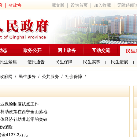
府
|
省政协
藏文版
|
设为首页
|
加入收藏
|
无障碍阅
动态
政务公开
网上政务
互动交流
民生
民生聚焦
便民通告
民生保障
民生实事
民生进展
|
|
|
|
|
政府网
/
民生服务
/
公共服务
/
社会保障
/
商业保险制度试点工作
体补助政策在西宁全面落地
集体经济补助养老零的突破
工伤保险
金4127.2万元