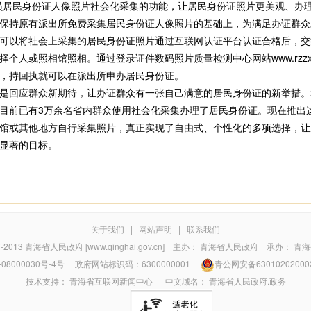
员居民身份证人像照片社会化采集的功能，让居民身份证照片更美观、办
持原有派出所免费采集居民身份证人像照片的基础上，为满足办证群众
可以将社会上采集的居民身份证照片通过互联网认证平台认证合格后，交
个人或照相馆照相。通过登录证件数码照片质量检测中心网站www.rzzx.
，持回执就可以在派出所申办居民身份证。
回应群众新期待，让办证群众有一张自己满意的居民身份证的新举措。2
目前已有3万余名省内群众使用社会化采集办理了居民身份证。现在推出
馆或其他地方自行采集照片，真正实现了自由式、个性化的多项选择，让
显著的目标。
关于我们
|
网站声明
|
联系我们
7-2013
青海省人民政府 [www.qinghai.gov.cn]
主办：
青海省人民政府
承办：
青海
08000030号-4号
政府网站标识码：6300000001
青公网安备63010202000
技术支持：
青海省互联网新闻中心
中文域名：
青海省人民政府.政务