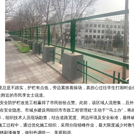
总是不踏实，护栏有点低，旁边紧挨着操场，真担心过往学生打闹时会
住附近的市民李女士说道。
全防护栏改造工程赢得了市民纷纷点赞。此前，该区域人流密集，且外
在安全隐患。市城乡建设局组织市市政工程管理处“主动干”“马上办”，将
标，组织技术人员现场勘查，结合道路宽度、周边环境及安全标准，最终
施工过程中，通过优化施工组织，采用分段错峰作业，最大限度减少对教
锈刷漆修复，做到色调统一、美观和谐。