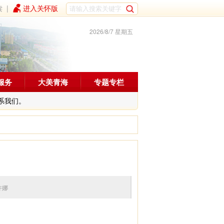
读
|
进入关怀版
2026/8/7 星期五
服务
大美青海
专题专栏
系我们。
编辑：许娜