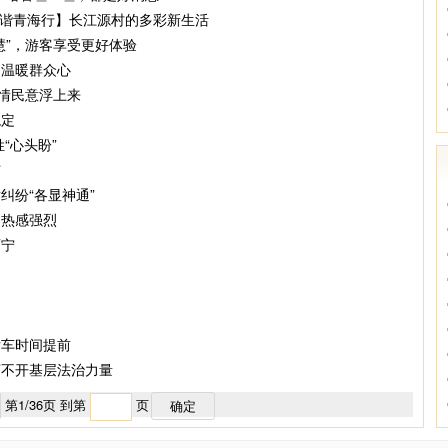
·和谐青海行】长江源村的多彩新生活
慧”，游客享受更好体验
 温暖群众心
社情民意浮上来
稳定
“心头盼”
恼
纠纷“各显神通”
闷热感强烈
西宁
发车时间提前
离不开基层法治力量
第
1
/
36
页 到第
页
确定