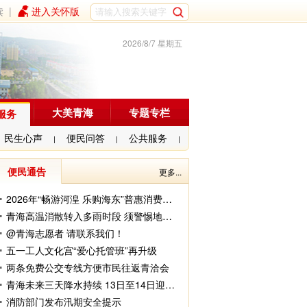
读
|
进入关怀版
2026/8/7 星期五
大美青海
专题专栏
服务
民生心声
便民问答
公共服务
|
|
|
便民通告
更多...
2026年“畅游河湟 乐购海东”普惠消费券发放
青海高温消散转入多雨时段 须警惕地质灾害风险
@青海志愿者 请联系我们！
五一工人文化宫“爱心托管班”再升级
两条免费公交专线方便市民往返青洽会
青海未来三天降水持续 13日至14日迎最强降雨时段
消防部门发布汛期安全提示