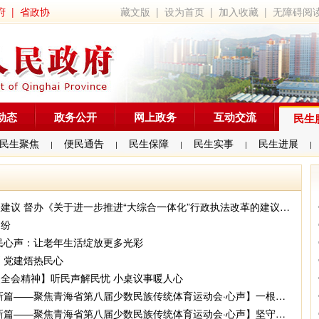
府
|
省政协
藏文版
|
设为首页
|
加入收藏
|
无障碍阅
动态
政务公开
网上政务
互动交流
民生
民生聚焦
便民通告
民生保障
民生实事
民生进展
|
|
|
|
|
 督办《关于进一步推进“大综合一体化”行政执法改革的建议》办理情况
纠纷
民心声：让老年生活绽放更多光彩
 党建焐热民心
全会精神】听民声解民忧 小桌议事暖人心
—聚焦青海省第八届少数民族传统体育运动会·心声】一根拧紧的绳，十二颗心的力量
—聚焦青海省第八届少数民族传统体育运动会·心声】坚守岗位为赛会奉献另一种精彩