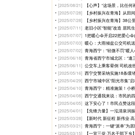
[2025/08/21]
【心声】“这场景，比任何
[2025/07/28]
【乡村振兴在青海】从田间
[2025/07/28]
【乡村振兴在青海】38公
[2025/07/11]
老旧小区“智能”改造 居民
[2025/07/07]
1把暖心伞开启22把爱心
[2025/07/03]
暖心：大雨倾盆公交司机送
[2025/07/02]
青海西宁：“轻微不罚”暖人
[2025/06/18]
青海省西宁市城北区：“逢三
[2025/06/11]
公交车上乘客晕倒 司机改
[2025/05/16]
西宁交警采纳实施18条缓
[2025/04/29]
西宁市城中区“阳光市集”启
[2025/04/10]
青海西宁：精准施策！小
[2025/04/08]
西宁交通我来说：市民的
[2025/04/05]
这下安心了！市民点赞这段
[2025/04/01]
【先锋力量】一泓清泉润振
[2025/03/28]
【新时代 新征程 新伟业·
[2025/03/21]
青海西宁：一键“派单”为
[2025/03/15]
【一宣三促·万名干部下乡