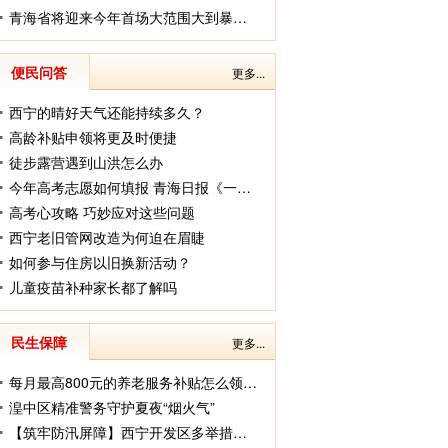
青海省将迎来今年首场大范围大到暴雨天气过程
便民问答
更多...
西宁的晴好天气还能持续多久？
高龄补贴申领将更及时便捷
徒步露营遇到山洪怎么办
今年高考志愿如何填报 青海日报《一号演播室》邀请嘉宾解答
高考心攻略 巧妙应对这些问题
西宁老旧管网改造为何迫在眉睫
如何参与住房以旧换新活动？
儿童疫苗补种家长都了解吗
民生保障
更多...
每月最高800元的养老服务补贴怎么领 实用申领指南来了
湟中区精准警务守护夏夜“烟火气”
【筑牢防汛屏障】西宁开发区多举措织牢防汛安全防线