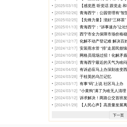
[2025/03/15]
【感党恩 听党话 跟党走
[2025/02/26]
青海西宁：公园管理有“智
[2025/02/25]
【先锋力量】沏好“三杯茶”
[2025/01/13]
青海西宁：“诉事速办”让
[2024/12/29]
西宁市全力保障市场价格
[2024/12/17]
化解不动产登记难 解决百姓
[2024/12/17]
安装雨水管 “排”走居民烦
[2024/10/08]
网格员现场过招！化解矛盾
[2024/08/31]
青海西宁最近的天气为啥
[2024/04/03]
有诉必应马上办深刻改变
[2024/03/28]
于桂英的乌兰记忆
[2024/03/17]
有事“码”上说 社区马上办
[2024/03/12]
“小黄狗”满了为啥无人清理
[2024/03/12]
诉求解决！两路公交首班
[2024/01/29]
【人民心声】高质量发展
下一页