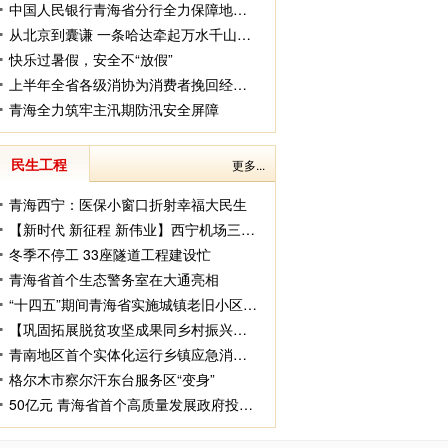
中国人民银行青海省分行全力保障地震灾区金融服务不断档
从北京到囊谦 一条哈达牵起万水千山的情意
快乐过暑假，安全不“放假”
上半年全省各级消协为消费者挽回经济损失389.7万余元
青海全力筑牢主汛期防汛安全屏障
民生工程
更多...
青海西宁：医保小窗口折射幸福大民生
【新时代 新征程 新伟业】西宁机场三期新建T3航站楼新屋面和幕墙工程于11月30日实现封闭
冬季不停工 33座隧道工程建设忙
青海省首个生态警务室在大通亮相
“十四五”期间青海省实施城镇老旧小区改造12.66万套
【巩固拓展脱贫攻坚成果同乡村振兴有效衔接·进行时】湟中：农村公路铺出一条振兴大道
青南地区首个实体化运行乡镇应急消防救援站启用
格尔木市察尔汗东台服务区“变身”
50亿元 青海省首个高质量发展政府投资基金开始运营