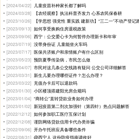
[2024/04/22]
儿童疫苗补种家长都了解吗
[2024/03/28]
【农经观察】执法科普齐发力 心系农民保春耕
[2023/10/26]
【学思想 强党性 重实践 建新功】“三二一”不动产登记
[2023/09/13]
如何享受换购住房退税政策
[2023/09/06]
西宁：公交爱心卡为何暂停办理新卡和年审
[2023/07/19]
没带身份证 儿童能坐火车吗
[2023/07/17]
医保共济账户和亲情账户有什么区别
[2023/05/23]
预防夏季传染病，市民怎么做
[2023/04/07]
市民对这几条公交线路有疑问 公交公司详细解答
[2023/03/31]
新生儿要办理哪些证件？怎么办理？
[2023/03/22]
充值办卡后可以退款吗
[2023/01/30]
小区楼顶搭建阳光房合规吗
[2023/01/04]
“商转公”直转贷款业务如何办理
[2023/01/02]
新冠疫苗第二剂次加强针（第四针）热点问题解答
[2022/12/12]
如何参加职工医疗互保计划
[2022/12/08]
谨防网络贷款信用卡代办类诈骗
[2022/09/06]
开办午托班应具备哪些条件
[2022/08/31]
@西宁人 这份防疫指南请收好