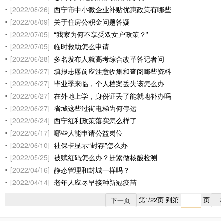
[2022/08/26]
西宁市中小微企业补贴优惠政策有哪些
[2022/08/09]
关于住房公积金问题答疑
[2022/07/05]
“我家为何不享受双女户政策？”
[2022/07/05]
临时救助怎么申请
[2022/06/28]
多名发布人就高考综合改革答记者问
[2022/06/27]
填报志愿前应注意收集和查阅哪些资料
[2022/06/27]
毕业季来临，个人档案丢失该怎么办
[2022/06/27]
在外地上学，身份证丢了能就地补办吗
[2022/06/27]
省城这些过街电梯为何停运
[2022/06/24]
西宁红利政策落实怎么样了
[2022/06/17]
哪些人能申请公益岗位
[2022/06/10]
社保卡显示“封存”怎么办
[2022/05/25]
被赋红码怎么办？赶紧做核酸检测
[2022/04/16]
静态管理和封城一样吗？
[2022/04/14]
老年人应尽早接种新冠疫苗
第
1
/
22
页 到第
页
下一页