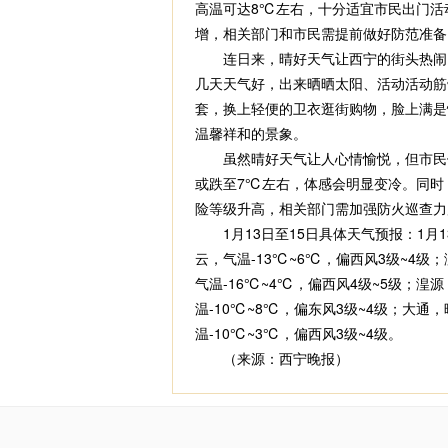
高温可达8℃左右，十分适宜市民出门活
增，相关部门和市民需提前做好防范准备
连日来，晴好天气让西宁的街头热闹了
几天天气好，出来晒晒太阳、活动活动筋
套，换上轻便的卫衣逛街购物，脸上满是
温馨祥和的景象。
虽然晴好天气让人心情愉悦，但市民们也
或跌至7℃左右，体感会明显变冷。同时
险等级升高，相关部门需加强防火巡查力
1月13日至15日具体天气预报：1月13
云，气温-13℃~6℃，偏西风3级~4级
气温-16℃~4℃，偏西风4级~5级；湟
温-10℃~8℃，偏东风3级~4级；大通
温-10℃~3℃，偏西风3级~4级。
（来源：西宁晚报）