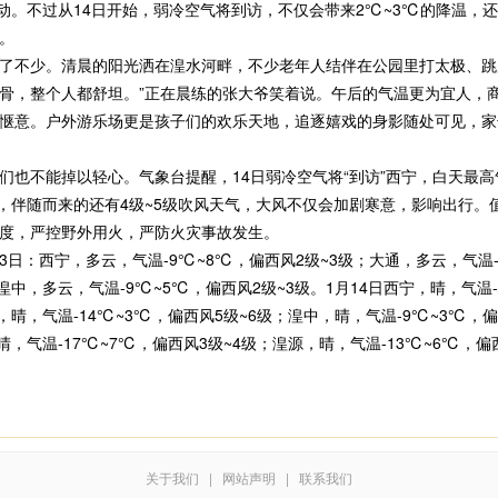
动。不过从14日开始，弱冷空气将到访，不仅会带来2℃~3℃的降温，还
。
不少。清晨的阳光洒在湟水河畔，不少老年人结伴在公园里打太极、跳广
骨，整个人都舒坦。”正在晨练的张大爷笑着说。午后的气温更为宜人，
惬意。户外游乐场更是孩子们的欢乐天地，追逐嬉戏的身影随处可见，家
不能掉以轻心。气象台提醒，14日弱冷空气将“到访”西宁，白天最高
，伴随而来的还有4级~5级吹风天气，大风不仅会加剧寒意，影响出行。
度，严控野外用火，严防火灾事故发生。
日：西宁，多云，气温-9℃~8℃，偏西风2级~3级；大通，多云，气温-
；湟中，多云，气温-9℃~5℃，偏西风2级~3级。1月14日西宁，晴，气温
源，晴，气温-14℃~3℃，偏西风5级~6级；湟中，晴，气温-9℃~3℃，
，晴，气温-17℃~7℃，偏西风3级~4级；湟源，晴，气温-13℃~6℃，
关于我们
|
网站声明
|
联系我们