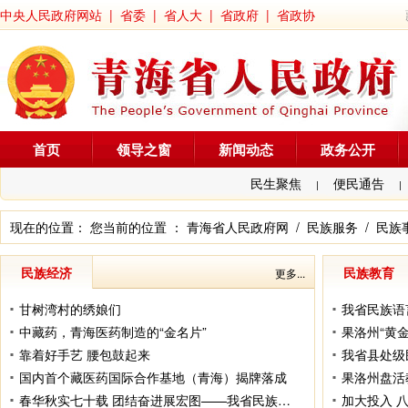
中央人民政府网站
|
省委
|
省人大
|
省政府
|
省政协
首页
领导之窗
新闻动态
政务公开
民生聚焦
便民通告
|
|
现在的位置： 您当前的位置 ：
青海省人民政府网
/
民族服务
/
民族
民族经济
民族教育
更多...
甘树湾村的绣娘们
我省民族语
中藏药，青海医药制造的“金名片”
果洛州“黄
靠着好手艺 腰包鼓起来
我省县处级
国内首个藏医药国际合作基地（青海）揭牌落成
果洛州盘活
春华秋实七十载 团结奋进展宏图——我省民族自治地方经济社会发展综述
加大投入 