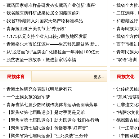
藏药国家标准样品研发夯实藏药产业创新“底座”
我省全力推
我省藏医药科研成果位居全国藏区前列
三江源畔，
我省7种藏药入列国家天然产物标准样品
和谐藏区行
青海拉面亚洲美食节上“秀身段”
1.175亿元支持全省人口较少民族地区发展
我省全方位
青海格尔木市长江源村——生态移民脱贫路 新村新屋新面貌
西宁市推进
从“脱贫面”到“品牌面” 化隆拉面一年挣回100亿元
青海民族大
脱贫攻坚一线故事：搬进新家话幸福
“双语”培
民族体育
民族文化
更多...
青海土族研究会表彰张明旭伊有花
让传统民族
一个土族女孩的冠军梦
“东风”浩荡
青海省第七届少数民族传统体育运动会圆满落幕
让非遗文化
【聚焦省第七届民运会】是对手更是兄弟
“格萨尔文
【聚焦省第七届民运会】助力民运会 我们在行动
德都蒙古族
【聚焦省第七届民运会】传播赛事“好声音”
【聚焦省第七届民运会】“生死决战”三分钟
《中国藏族