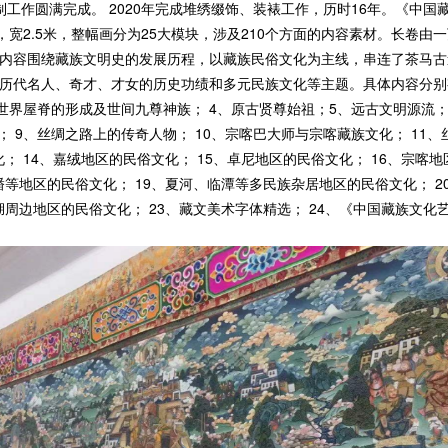
制工作圆满完成。 2020年完成堆绣缀饰、装裱工作，历时16年。《中国
，宽2.5米，整幅画分为25大模块，涉及210个方面的内容素材。长卷由
内容围绕藏族文明史的发展历程，以藏族民俗文化为主线，串连了茶马古
历代名人、奇才、才女的历史功绩和多元民族文化等主题。具体内容分别
、世界屋脊的形成及世间九尊神族； 4、原古贤尊始祖；5、远古文明源流；
； 9、丝绸之路上的传奇人物； 10、宗喀巴大师与宗喀藏族文化； 11、
； 14、嘉绒地区的民俗文化； 15、卓尼地区的民俗文化； 16、宗喀地
潘等地区的民俗文化； 19、夏河、临潭等多民族杂居地区的民俗文化； 2
湖周边地区的民俗文化； 23、藏文美术字体精选； 24、《中国藏族文化