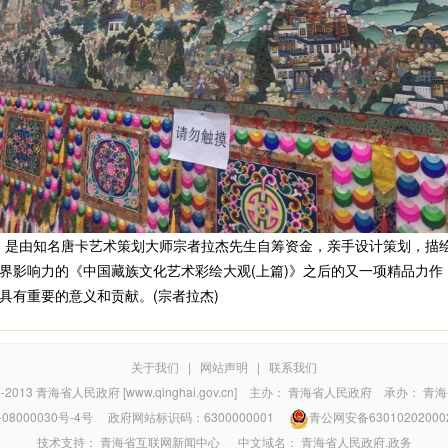
》是由知名唐卡艺术策划大师宗者拉杰先生自筹资金，亲手设计策划，描
界影响力的《中国藏族文化艺术彩绘大观(上篇)》之后的又一项精品力作
具有重要的意义和贡献。(宗者拉杰)
关于我们
|
网站声明
|
联系我们
7-2013
青海省人民政府 [www.qinghai.gov.cn]
主办：
青海省人民政府
承办：
青海
08000030号-4号
政府网站标识码：6300000001
青公网安备63010202000
技术支持：
青海省互联网新闻中心
中文域名：
青海省人民政府.政务