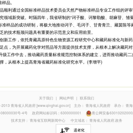
准样品。
准品顺利通过全国标准样品技术委员会天然产物标准样品专业工作组的评
究领域新突破。时隔四年，我省研制的“诃子酸、诃黎勒酸、胡麻苷、雏菊
标准样品的成功研制，将极大地推动诃子、毛诃子、甘青青兰、藏茵陈等
乏的技术瓶颈问题具有重要的示范意义和应用前景。
新工作，依托青藏高原特色生物资源工程研究中心和藏药标准化与新药
足点，为开展藏药化学对照品等方面提供技术支撑，从根本上解决藏药对照
和升级工作中去，推动藏药质量标准规范控制体系的建立，进而推动藏药二
撑，从根本上提高青海省藏药标准化研究水平。(李增平)
关于我们
|
网站声明
|
联系我们
7-2013
青海省人民政府 [www.qinghai.gov.cn]
主办：
青海省人民政府
承办：
青海
08000030号-4号
政府网站标识码：6300000001
青公网安备63010202000
技术支持：
青海省互联网新闻中心
中文域名：
青海省人民政府.政务