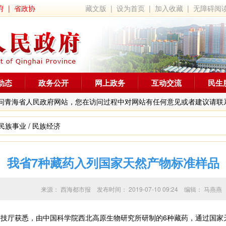
府
|
省政协
藏文版
|
设为首页
|
加入收藏
|
无障碍阅
动态
政务公开
网上政务
互动交流
民生
问青海省人民政府网站，您在访问过程中对网站有任何意见或者建议请联
民族事业
/
民族经济
我省7种藏药入列国家天然产物标准样品
来源：
西海都市报
发布时间：
2019-07-10 09:24
编辑：
马燕燕
技厅获悉，由中国科学院西北高原生物研究所研制的6种藏药，通过国家