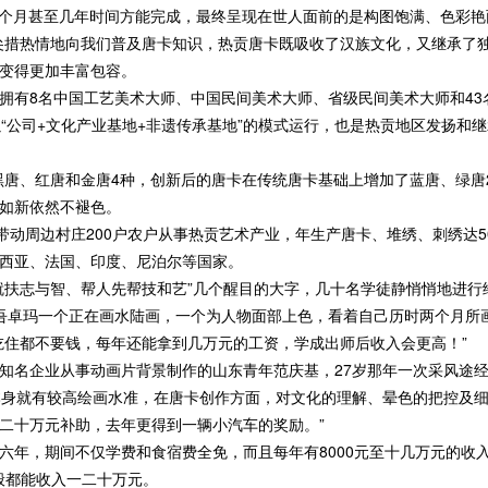
个月甚至几年时间方能完成，最终呈现在世人面前的是构图饱满、色彩艳
尖措热情地向我们普及唐卡知识，热贡唐卡既吸收了汉族文化，又继承了
变得更加丰富包容。
8名中国工艺美术大师、中国民间美术大师、省级民间美术大师和43名
以“公司+文化产业基地+非遗传承基地”的模式运行，也是热贡地区发扬和
、红唐和金唐4种，创新后的唐卡在传统唐卡基础上增加了蓝唐、绿唐2
如新依然不褪色。
动周边村庄200户农户从事热贡艺术产业，年生产唐卡、堆绣、刺绣达5
西亚、法国、印度、尼泊尔等国家。
扶志与智、帮人先帮技和艺”几个醒目的大字，几十名学徒静悄悄地进行
卓玛一个正在画水陆画，一个为人物面部上色，看着自己历时两个月所
吃住都不要钱，每年还能拿到几万元的工资，学成出师后收入会更高！”
名企业从事动画片背景制作的山东青年范庆基，27岁那年一次采风途经
本身就有较高绘画水准，在唐卡创作方面，对文化的理解、晕色的把控及细
二十万元补助，去年更得到一辆小汽车的奖励。”
，期间不仅学费和食宿费全免，而且每年有8000元至十几万元的收入
一般都能收入一二十万元。