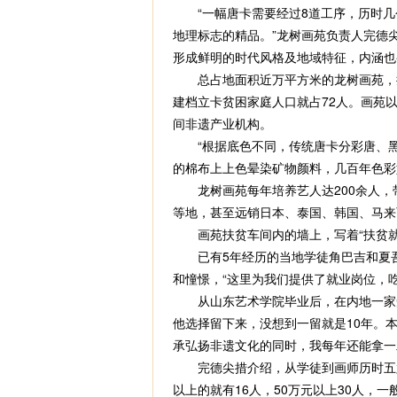
“一幅唐卡需要经过8道工序，历时几
地理标志的精品。”龙树画苑负责人完德
形成鲜明的时代风格及地域特征，内涵也
总占地面积近万平方米的龙树画苑，拥有
建档立卡贫困家庭人口就占72人。画苑
间非遗产业机构。
“根据底色不同，传统唐卡分彩唐、黑唐
的棉布上上色晕染矿物颜料，几百年色彩
龙树画苑每年培养艺人达200余人，带
等地，甚至远销日本、泰国、韩国、马来
画苑扶贫车间内的墙上，写着“扶贫就
已有5年经历的当地学徒角巴吉和夏吾
和憧憬，“这里为我们提供了就业岗位，
从山东艺术学院毕业后，在内地一家知
他选择留下来，没想到一留就是10年。
承弘扬非遗文化的同时，我每年还能拿一
完德尖措介绍，从学徒到画师历时五六年
以上的就有16人，50万元以上30人，