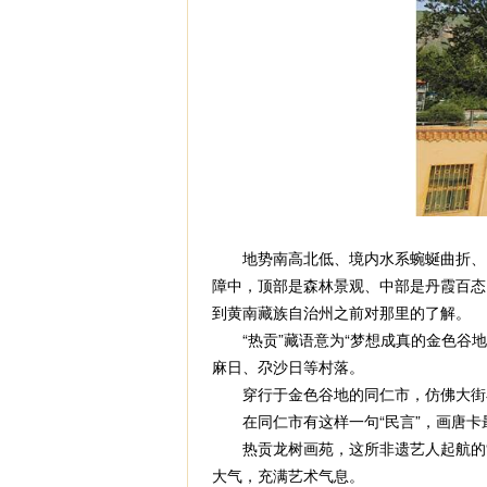
地势南高北低、境内水系蜿蜒曲折、山
障中，顶部是森林景观、中部是丹霞百态
到黄南藏族自治州之前对那里的了解。
“热贡”藏语意为“梦想成真的金色谷地
麻日、尕沙日等村落。
穿行于金色谷地的同仁市，仿佛大街小
在同仁市有这样一句“民言”，画唐卡最
热贡龙树画苑，这所非遗艺人起航的“摇
大气，充满艺术气息。