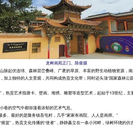
龙树画苑正门。陈俊摄
脉起伏连绵、森林层峦叠嶂、广袤的草原、丰富的野生动植物资源，南
，加上独特的人文景观，共同构成热贡文化带；同时还头顶“国家森林公园
”，热贡艺术指唐卡、壁画、堆绣、雕塑等造型艺术，起始于13世纪，主
巷的空气中都弥漫着浓郁的艺术气息。
多、最好的是隆务镇吾屯村，几乎“家家有画院、人人是画师。”
篮”，热贡文化传播的“使者”，静静矗立在一条小河畔，绿树环绕的仿