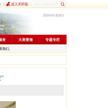
读
|
进入关怀版
2026/8/9 星期日
服务
大美青海
专题专栏
系我们。
”