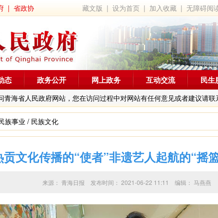
府
|
省政协
藏文版
|
设为首页
|
加入收藏
|
无障碍阅
动态
政务公开
网上政务
互动交流
民生
问青海省人民政府网站，您在访问过程中对网站有任何意见或者建议请联
民族事业
/
民族文化
热贡文化传播的“使者”非遗艺人起航的“摇篮
来源：
青海日报
发布时间：
2021-06-22 11:11
编辑：
马燕燕