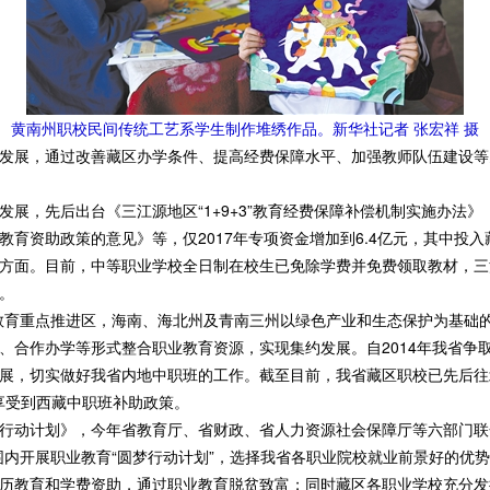
黄南州职校民间传统工艺系学生制作堆绣作品。新华社记者 张宏祥 摄
展，通过改善藏区办学条件、提高经费保障水平、加强教师队伍建设等
，先后出台《三江源地区“1+9+3”教育经费保障补偿机制实施办法》
育资助政策的意见》等，仅2017年专项资金增加到6.4亿元，其中投入
方面。目前，中等职业学校全日制在校生已免除学费并免费领取教材，三江
名。
育重点推进区，海南、海北州及青南三州以绿色产业和生态保护为基础的
、合作办学等形式整合职业教育资源，实现集约发展。自2014年我省争
展，切实做好我省内地中职班的工作。截至目前，我省藏区职校已先后往
均享受到西藏中职班补助政策。
动计划》，今年省教育厅、省财政、省人力资源社会保障厅等六部门联合
围内开展职业教育“圆梦行动计划”，选择我省各职业院校就业前景好的优
历教育和学费资助，通过职业教育脱贫致富；同时藏区各职业学校充分发