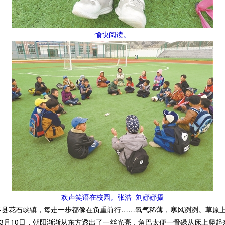
愉快阅读。
欢声笑语在校园。张浩 刘娜娜摄
多县花石峡镇，每走一步都像在负重前行……氧气稀薄，寒风冽冽。草原
3月10日，朝阳渐渐从东方透出了一丝光亮，角巴太便一骨碌从床上爬起