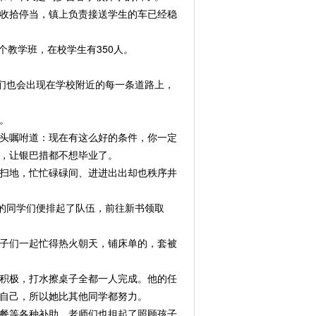
收拾停当，镇上负责接送学生的车已经稳
个教学班，在校学生有350人。
们也会出现在学校附近的每一条道路上，
。
头嘱咐道：现在有这么好的条件，你一定
，让银巴措都不想毕业了。
扫地，忙忙碌碌间、进进出出却也秩序井
的同学们便排起了队伍，前往新书领取
子们一起忙得热火朝天，铺床单的，套被
积极，打水擦桌子全都一人完成。他的任
自己，所以她比其他同学都努力。
餐等各种补助，老师们也担起了照顾孩子