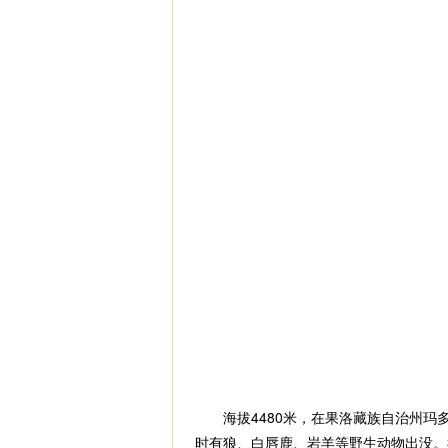
海拔4480米，在果洛藏族自治州玛
时有狼、白唇鹿、岩羊等野生动物出没。