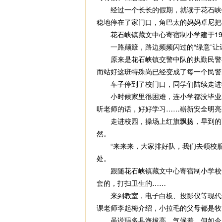
经过一个长长的假期，就读于花石峡镇
稳地停在了家门口，角巴太的妈妈卓尼把
花石峡镇藏文中心寄宿制小学建于1991
一路颠簸，路边频频闪过的“绿意”让记
原来是花石峡镇交警中队的执勤民警在
而站好这班特殊岗已经变成了每一个民警的
车子停到了校门口，同学们陆续走进学
小时候家里很困难，连小学都没毕业就
听老师的话，好好学习……崭新安全明亮
走进校园，操场上红旗飘扬，早到的高
然。
“来来来，大家排好队，我们去领校服
处。
跟随花石峡镇藏文中心寄宿制小学校长
套的，打扫卫生的……
来到教室，电子白板、投影仪等现代化
课老师李起梅介绍，小拉毛的父母都是牧
虽说玛多县海拔高，气候差，但如今国