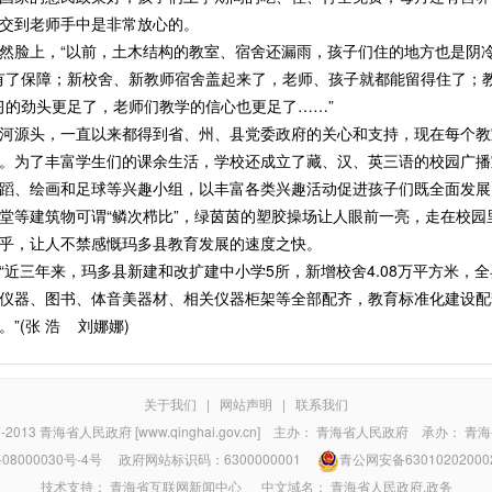
交到老师手中是非常放心的。
脸上，“以前，土木结构的教室、宿舍还漏雨，孩子们住的地方也是阴冷
就有了保障；新校舍、新教师宿舍盖起来了，老师、孩子就都能留得住了；
习的劲头更足了，老师们教学的信心也更足了……”
源头，一直以来都得到省、州、县党委政府的关心和支持，现在每个教
。为了丰富学生们的课余生活，学校还成立了藏、汉、英三语的校园广播
蹈、绘画和足球等兴趣小组，以丰富各类兴趣活动促进孩子们既全面发展
等建筑物可谓“鳞次栉比”，绿茵茵的塑胶操场让人眼前一亮，走在校园
乎，让人不禁感慨玛多县教育发展的速度之快。
三年来，玛多县新建和改扩建中小学5所，新增校舍4.08万平方米，
仪器、图书、体音美器材、相关仪器柜架等全部配齐，教育标准化建设配
”(张 浩 刘娜娜)
关于我们
|
网站声明
|
联系我们
7-2013
青海省人民政府 [www.qinghai.gov.cn]
主办：
青海省人民政府
承办：
青海
08000030号-4号
政府网站标识码：6300000001
青公网安备63010202000
技术支持：
青海省互联网新闻中心
中文域名：
青海省人民政府.政务