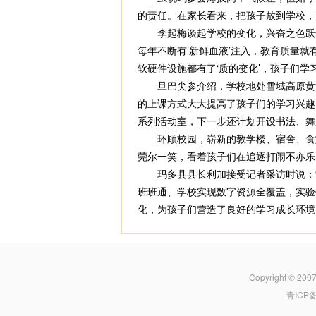
的责任。在家长看来，把孩子放到学校，
李起梅谈起学校的变化，兴奋之色跃然
每年不断有‘新鲜血液’注入，教育质量
软硬件设施都有了‘质的变化’，孩子们学
旦巴尖参介绍，学校地处雪域高原黄河
的上课方式大大提高了孩子们的学习兴趣
系列活动室，下一步还计划开设书法、舞
环顾校园，崭新的教学楼、宿舍、食堂
莞尔一笑，看着孩子们在追逐打闹不亦乐
玛多县县长利加接受记者采访时说：“近
班班通、学校实现数字资源全覆盖，实验
化，为孩子们营造了良好的学习成长环境。
Copyright © 200
青ICP备