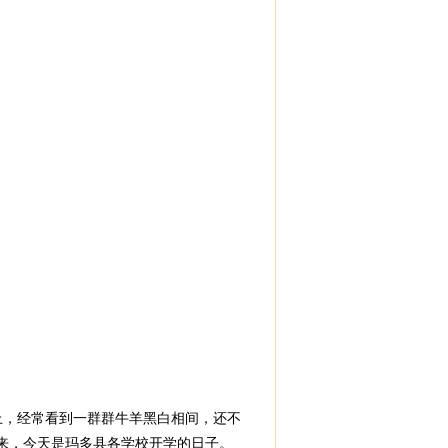
上，经常看到一群群牛羊黑白相间，还不
来，今天是玛多县各学校开学的日子。