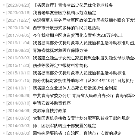
[2023/04/23]
【省民政厅】青海省22.7亿元优化养老服务
[2023/03/16]
我省老年友善医疗机构示范点确定
[2021/12/27]
省退役军人事务厅省军区政治工作局省双拥办联合下发通知要求
[2020/10/24]
西宁市开展形式多样的军民共建活动
[2017/04/05]
今年我省棚户区改造货币化安置将达2.8万户以上
[2016/11/04]
我省提高部分优抚对象等人员抚恤和生活补助标准对烈
[2016/08/22]
青海省优抚对象医疗保障办法
[2016/03/03]
我省建立独生子女死亡家庭抚慰金制度失独父母扶助金标准
[2015/11/23]
伤残等级评定申报材料将简化
[2015/10/16]
我省提高部分优抚对象等人员抚恤和生活补助标准
[2015/01/15]
部分优抚对象抚恤补助标准（从2014年10月1日起执行
[2014/10/11]
我省建立企业退休人员死亡后遗属抚恤金制度
[2014/09/29]
中共青海省委办公厅 青海省人民政府办公厅 青海省军区政治
[2014/09/10]
申请安置补助费程序
[2014/04/09]
失独家庭扶持政策
[2014/03/03]
党和国家机关接收安置计划分配军队转业干部的规定
[2014/03/03]
师、团职军队转业干部安置的规定
[2014/03/03]
因特殊需要跨省（自治区、直辖市）安置的规定