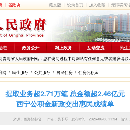
府
|
省政协
藏文版
|
设为首页
|
加入收藏
|
无障碍阅
动态
政务公开
网上政务
互动交流
民生
问青海省人民政府网站，您在访问过程中对网站有任何意见或者建议请联
府网
/
民生服务
/
公共服务
/
居民住房
/
住房公积金
提取业务超2.71万笔 总金额超2.46亿元
西宁公积金新政交出惠民成绩单
来源：西海都市报 作者：
吴予琴
发布时间：2026-06-06 11:34