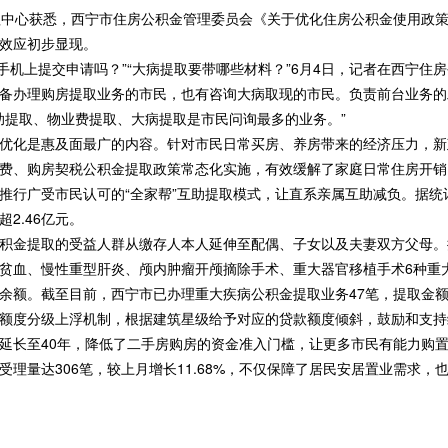
中心获悉，西宁市住房公积金管理委员会《关于优化住房公积金使用政策
效应初步显现。
手机上提交申请吗？”“大病提取要带哪些材料？”6月4日，记者在西宁住
备办理购房提取业务的市民，也有咨询大病取现的市民。负责前台业务的
助提取、物业费提取、大病提取是市民问询最多的业务。”
化是惠及面最广的内容。针对市民日常买房、养房带来的经济压力，新
费、购房契税公积金提取政策常态化实施，有效缓解了家庭日常住房开销
推行广受市民认可的“全家帮”互助提取模式，让直系亲属互助减负。据统
2.46亿元。
金提取的受益人群从缴存人本人延伸至配偶、子女以及夫妻双方父母。
贫血、慢性重型肝炎、颅内肿瘤开颅摘除手术、重大器官移植手术6种重
额。截至目前，西宁市已办理重大疾病公积金提取业务47笔，提取金额57
度分级上浮机制，根据建筑星级给予对应的贷款额度倾斜，鼓励和支持
延长至40年，降低了二手房购房的资金准入门槛，让更多市民有能力购
理量达306笔，较上月增长11.68%，不仅保障了居民安居置业需求