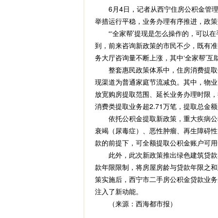
6月4日，记者从西宁住房公积金管理
举措运行平稳，业务办理有序推进，政策
“‘全家帮’提现是怎么操作的，可以在
到，前来咨询新政策的市民不少，既有准
务大厅咨询量不断上涨，其中‘全家帮’互
整套惠民政策体系中，住房消费提取优
现渠道为普通家庭节流减负。其中，物业
放宽购房提取范围、延长业务办理时限，
消费类提取业务超2.71万笔，提取总金额超
依托公积金提取新政策，重大疾病公积
衰竭（尿毒症）、恶性肿瘤、再生障碍性
款的前提下，可全额提取公积金账户可用余
此外，此次新政策推出绿色建筑贷款额
款年限限制，将房屋房龄与贷款年限之和
策实施后，西宁市二手房公积金贷款业务受
注入了新动能。
（来源：西海都市报）