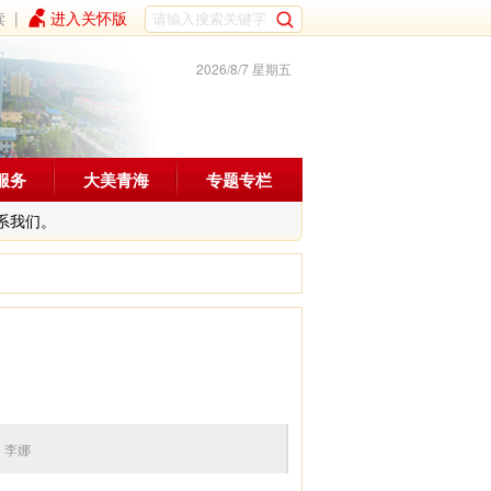
读
|
进入关怀版
2026/8/7 星期五
服务
大美青海
专题专栏
系我们。
 编辑：李娜