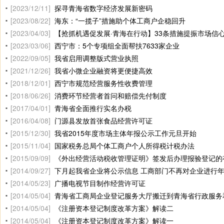
[2023/12/11]
探寻青海省数字经济发展新密码
[2023/08/22]
海东：“一揽子”措施助个体工商户企稳回升
[2023/04/03]
【抢抓机遇促发展·青海在行动】33条措施提振市场信心 促进经
[2023/03/06]
西宁市：5个专项组全面帮扶7633家企业
[2022/09/05]
我省启用调整版式营业执照
[2021/12/26]
我省小微企业融资将更便捷高效
[2018/12/01]
西宁市规范经营服务性收费管理
[2018/06/26]
消费环节经营者首问和赔偿先付制度
[2017/04/01]
青海省全面推行实名办税
[2016/04/08]
门源县发放首张食品经营许可证
[2015/12/30]
我省2015年度市场主体年报公示工作元旦开始
[2015/11/04]
国家税务总局个体工商户个人所得税计税办法
[2015/09/09]
《外出经营活动税收管理证明》签发后办理报验登记的
[2014/09/27]
下月起我省企业将公示信息 工商部门不再对企业进行
[2014/05/23]
广播电视节目制作经营许可证
[2014/05/04]
青海省工商局企业登记服务大厅搬迁到青海省行政服务
[2014/05/04]
《注册资本登记制度改革方案》解读二
[2014/05/04]
《注册资本登记制度改革方案》解读一