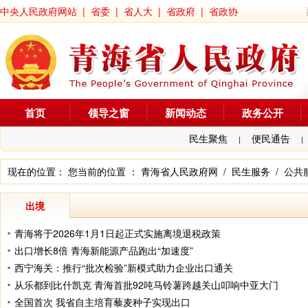
中央人民政府网站
|
省委
|
省人大
|
省政府
|
省政协
首页
领导之窗
新闻动态
政务公开
民生聚焦
便民通告
|
|
现在的位置： 您当前的位置 ：
青海省人民政府网
/
民生服务
/
公共
出境
青海将于2026年1月1日起正式实施离境退税政策
出口增长8倍 青海新能源产品跑出“加速度”
西宁海关：推行“批次检验”新模式助力企业出口通关
从乐都到比什凯克 青海首批92吨马铃薯跨越关山叩响中亚大门
全国首次 我省自主培育藜麦种子实现出口