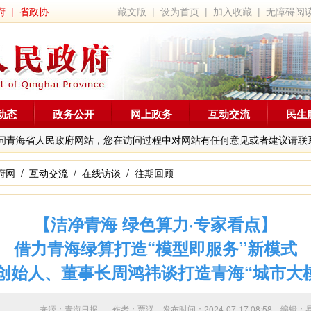
府
|
省政协
藏文版
|
设为首页
|
加入收藏
|
无障碍阅
动态
政务公开
网上政务
互动交流
民生
问青海省人民政府网站，您在访问过程中对网站有任何意见或者建议请联
府网
/
互动交流
/
在线访谈
/
往期回顾
【洁净青海 绿色算力·专家看点】
借力青海绿算打造“模型即服务”新模式
团创始人、董事长周鸿祎谈打造青海“城市大
来源：青海日报 作者：
贾泓
发布时间：2024-07-17 08:58 