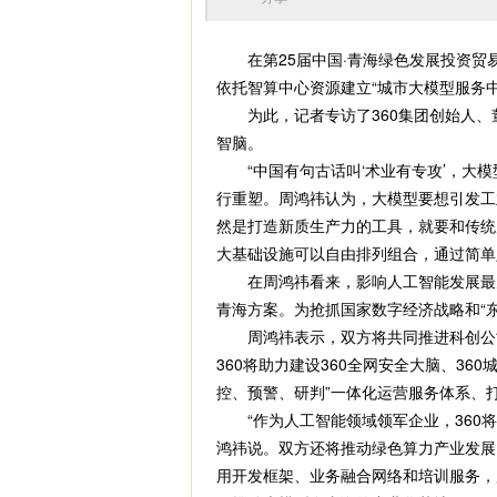
在第25届中国·青海绿色发展投资贸易
依托智算中心资源建立“城市大模型服务中
为此，记者专访了360集团创始人、董
智脑。
“中国有句古话叫‘术业有专攻’，大模
行重塑。周鸿祎认为，大模型要想引发工
然是打造新质生产力的工具，就要和传统
大基础设施可以自由排列组合，通过简单
在周鸿祎看来，影响人工智能发展最大
青海方案。为抢抓国家数字经济战略和“
周鸿祎表示，双方将共同推进科创公司
360将助力建设360全网安全大脑、3
控、预警、研判”一体化运营服务体系、
“作为人工智能领域领军企业，360将
鸿祎说。双方还将推动绿色算力产业发展
用开发框架、业务融合网络和培训服务，