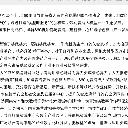
洽谈会上，360集团与青海省人民政府签署战略合作协议。未来，360
心”，通过打造“模型即服务”的新模式，带动青海大模型产业生态发展。
事长周鸿祎，详解360将如何与青海共建智算中心加速绿色算力产业发展，
型除了越做越大，还能越做越专。”作为新质生产力的关键支撑，以大模
业革命，就必须被“拉下神坛”，对于政府和企业来说，拥抱大模型应该走
产业的生产力改进紧密结合在一起。360通过100多个案例验证，总结
定制和训练就能满足政府企业不同业务场景的需求。
的制约就是能源问题，青海用绿色能源将算力变成绿色算力，大力推进
东数西算”机遇，加速青海发展绿色算力产业，360同青海省人民政府达成
落地，充分发挥在新基建、新产业、新技术等领域的专业优势，开展数字
60城市智脑等安全基础设施及云服务中心，提升关键政府部门的安全保障能力
打造网络安全和大数据等关键技术领域实训基地，为青海省数字化转型保
基于自身积累，同青海共建相关领域垂直大模型，为数字政府、数字经济、
，共同打造智算中心和数字产业园区，并依托智算中心资源建立“城市大模
广泛联合青海本地的产业数字化服务商，把模型的训练、部署和应用变成服