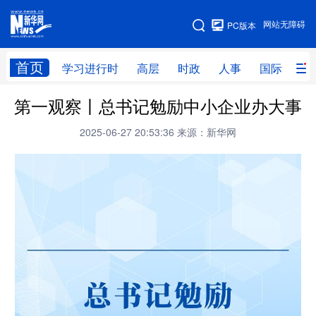
手机版
网站无障碍
PC版本
网站地图
首页
学习进行时
高层
时政
人事
国际
财
第一观察丨总书记勉励中小企业办大事
学习进行时
高层
时政
人事
2025-06-27 20:53:36
来源：新华网
国际
财经
网评
港澳
台湾
思客智库
全球连线
教育
科技
科创
量子
体育
文化
书画
健康
军事
访谈
视频
图片
政务
法律
中央文件
金融
汽车
食品
人居
信息化
数字经济