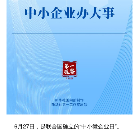
学术中国
乡村振兴
银龄
溯源中国
城市
旅游
能源
会展
彩票
娱乐
时尚
悦读
公益
一带一路
亚太网
上市公司
文化产业
地方频道
北京
天津
河北
山西
辽宁
吉林
上海
江苏
6月27日，是联合国确立的“中小微企业日”。
浙江
安徽
福建
江西