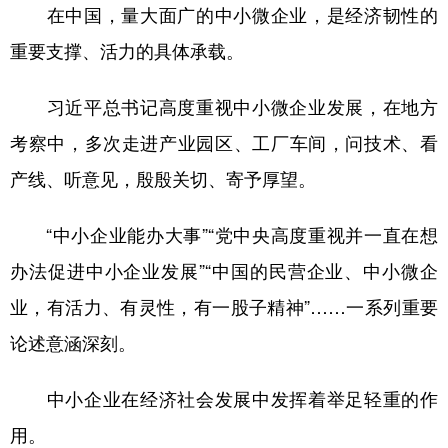
山东
河南
湖北
湖南
在中国，量大面广的中小微企业，是经济韧性的
广东
广西
海南
重庆
重要支撑、活力的具体承载。
四川
贵州
云南
西藏
习近平总书记高度重视中小微企业发展，在地方
陕西
甘肃
青海
宁夏
考察中，多次走进产业园区、工厂车间，问技术、看
新疆
内蒙古
黑龙江
产线、听意见，殷殷关切、寄予厚望。
“中小企业能办大事”“党中央高度重视并一直在想
多语种频道
办法促进中小企业发展”“中国的民营企业、中小微企
English
Español
Français
عربى
业，有活力、有灵性，有一股子精神”……一系列重要
Русский язык
日本語
한국어
论述意涵深刻。
Deutsch
Português
中小企业在经济社会发展中发挥着举足轻重的作
用。