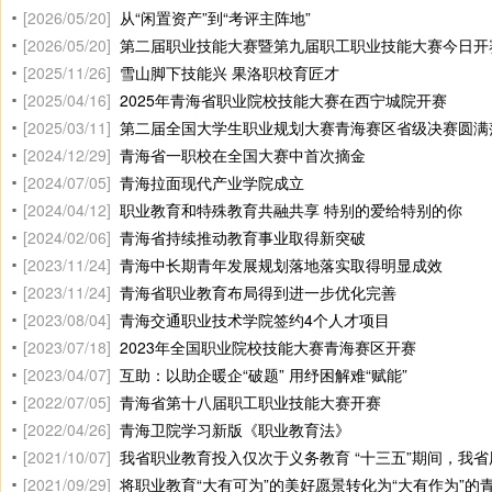
[2026/05/20]
从“闲置资产”到“考评主阵地”
[2026/05/20]
第二届职业技能大赛暨第九届职工职业技能大赛今日开
[2025/11/26]
雪山脚下技能兴 果洛职校育匠才
[2025/04/16]
2025年青海省职业院校技能大赛在西宁城院开赛
[2025/03/11]
第二届全国大学生职业规划大赛青海赛区省级决赛圆满
[2024/12/29]
青海省一职校在全国大赛中首次摘金
[2024/07/05]
青海拉面现代产业学院成立
[2024/04/12]
职业教育和特殊教育共融共享 特别的爱给特别的你
[2024/02/06]
青海省持续推动教育事业取得新突破
[2023/11/24]
青海中长期青年发展规划落地落实取得明显成效
[2023/11/24]
青海省职业教育布局得到进一步优化完善
[2023/08/04]
青海交通职业技术学院签约4个人才项目
[2023/07/18]
2023年全国职业院校技能大赛青海赛区开赛
[2023/04/07]
互助：以助企暖企“破题” 用纾困解难“赋能”
[2022/07/05]
青海省第十八届职工职业技能大赛开赛
[2022/04/26]
青海卫院学习新版《职业教育法》
[2021/10/07]
我省职业教育投入仅次于义务教育 “十三五”期间，我省用于职业教育
[2021/09/29]
将职业教育“大有可为”的美好愿景转化为“大有作为”的青海实践—