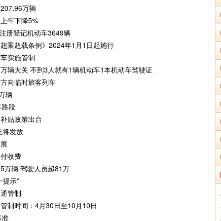
07.96万辆
上年下降5%
注册登记机动车3649辆
限超载条例》2024年1月1日起施行
货车实施管制
万辆大关 不到3人就有1辆机动车1本机动车驾驶证
萨方向临时旅客列车
万辆
车路段
汰补贴政策出台
证将发放
发展
闪付收费
5万辆 驾驶人员超81万
一提示”
交通管制
制时间：4月30日至10月10日
标准