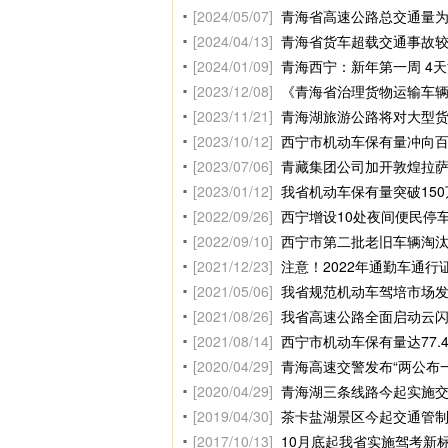
[2024/05/07]
青海省高速公路总交通量为2
[2024/04/13]
青海省货车超载交通事故较
[2024/01/09]
青海西宁：新年第一周 4天
[2023/12/08]
《青海省治理货物运输车辆超
[2023/11/21]
青海湖旅游公路将对大型
[2023/10/12]
西宁市机动车保有量冲向百
[2023/07/06]
青藏集团公司加开敦煌拉
[2023/01/12]
我省机动车保有量突破150
[2022/09/26]
西宁增设10处夜间便民停
[2022/09/10]
西宁市第二批老旧车辆淘
[2021/12/23]
注意！2022年通勤车通行
[2021/05/06]
我省规范机动车驾培市场
[2021/08/26]
我省高速公路全面启动云
[2021/08/14]
西宁市机动车保有量达77.4
[2020/04/29]
青海高速交警发布“两公布
[2020/04/29]
青海湖三条线路今起实施
[2019/04/30]
茶卡盐湖景区今起交通管制管
[2017/10/13]
10月底起我省实施驾考新