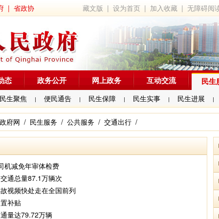
府
|
省政协
藏文版
|
设为首页
|
加入收藏
|
无障碍阅
动态
政务公开
网上政务
互动交流
民生
民生聚焦
便民通告
民生保障
民生实事
民生进展
|
|
|
|
|
政府网
/
民生服务
/
公共服务
/
交通出行
/
司机减免年审体检费
通总量87.1万辆次
事故视频快处走在全国前列
购置补贴
量达79.72万辆