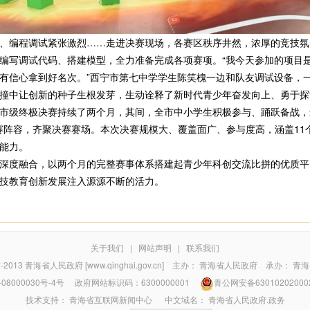
编程调试紧张激烈……走进决赛现场，各赛区秩序井然，浓厚的竞技氛
调试代码、搭建模型，全力准备完成各项赛项。“我今天参加的项目是‘ENJ
有信心拿到好名次。”西宁市第七中学学生陈笑槐一边和队友调试设备，
撞中让创新的种子生根发芽，生动诠释了新时代青少年奋发向上、勇于探
级终极决赛持续了两个月，其间，全市中小学生积极参与、踊跃备战，最
参赛阵容，齐聚决赛赛场。本次决赛规模大、覆盖面广、参与度高，涵盖11
能力。
度融合，以两个月的完整赛事体系搭建起青少年科创交流比拼的优质平
技教育创新发展注入源源不断的活力。
关于我们
|
网站声明
|
联系我们
7-2013
青海省人民政府 [www.qinghai.gov.cn]
主办：
青海省人民政府
承办：
青海
08000030号-4号
政府网站标识码：6300000001
青公网安备63010202000
技术支持：
青海省互联网新闻中心
中文域名：
青海省人民政府.政务