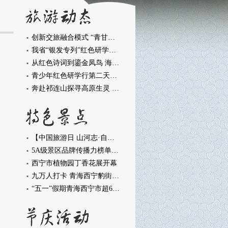
创新交旅融合模式 “青甘循环巴士”带来文旅消费新活力
我省“银发专列”红色研学活动启动
从红色诗词到鎏金凤鸟 海西学子都兰研学“触摸”家乡历史
青少年红色研学行第二天：寻迹香日德 “柴达木第一镇”藏着怎样的故事
奔赴祁连山探寻高原生灵 在青海开启一场别样生态探索之旅
【中国旅游日 山河志·自然篇】高原秘境 山河入画
5A级景区品牌传播力榜单发布 青海湖景区位列全国百强第25位
西宁市植物园丁香花展开幕
九万人打卡 青海西宁豹街盛装开街
“五一”假期青海西宁市超69万人游园赏景