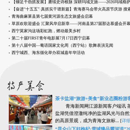
青海曲麻莱县第七届黄河源生态文旅盛会启幕
西宁莫家沟这场彩虹跑，燃动最美乡村
第二十届FIRST青年电影展7月17日西宁启幕
第十八届中国—葡语国家文化周（西宁站）歌舞表演见闻
西宁城西、海东循化举办双城嘉年华活动
茶卡盐湖“旅游+美食”新业态圈粉游
青海新闻网江源新闻客户端讯 
盐湖凭借澄澈纯净的盐湖风光与自然
的高原景观，成为青海文旅标... [
详
“昆仑山下好枸杞·雪域臻品耀河湟”2026