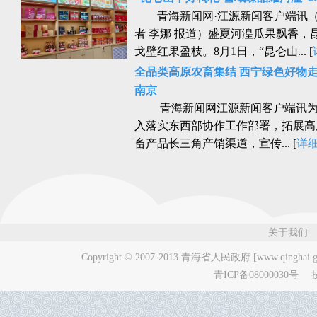
青海新闻网·江源新闻客户端讯
者 李娜 报道）盛夏河湟瓜果飘香，
戈壁红果盈枝。8月1日，“昆仑山... [
全品类高原农畜集结 西宁绿色好物
南京
青海新闻网江源新闻客户端讯为
入落实东西部协作工作部署，拓展高
畜产品长三角产销渠道，宣传... [
详
关于我们
Copyright © 2007-2013
青海省人民政府 [www.qinghai.go
青ICP备08000030号
技