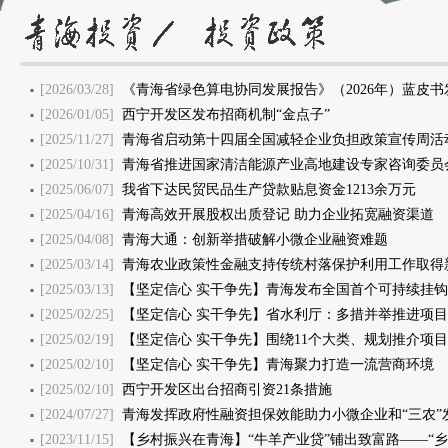
[2026/03/28]
《青海省绿色算电协同发展报告》（2026年）蓝皮书
[2026/01/05]
西宁开发区发布招商机制“金点子”
[2025/11/27]
青海省启动第十四届全国减轻企业负担政策宣传周活
[2025/10/31]
青海省推进国家清洁能源产业高地建设专家咨询委员
[2025/06/07]
我省下达民贸民品生产贷款贴息资金1213余万元
[2025/04/16]
青海高效开展股权出质登记 助力企业拓宽融资渠道
[2025/04/08]
青海大通：创新举措破解小微企业融资难题
[2025/03/14]
青海农业政策性金融支持传统村落保护利用工作取得
[2025/03/13]
【坚定信心 实干争先】青海发布全国首个可持续挂
[2025/02/25]
【坚定信心 实干争先】省水利厅：多措并举推进项目
[2025/02/19]
【坚定信心 实干争先】围绕11个大类、规划推介项目108个、
[2025/02/10]
【坚定信心 实干争先】青海聚力打造一流营商环境
[2025/02/10]
西宁开发区出台招商引资21条措施
[2024/07/27]
青海发挥政府性融资担保效能助力小微企业和“三农”
[2023/11/15]
【乡村振兴在青海】“牛羊产业贷”铺出致富路——“乡