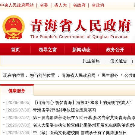
中央人民政府网站
|
省委
|
省人大
|
省政府
|
省政协
首页
领导之窗
新闻动态
政务公开
民生聚焦
便民通告
|
|
现在的位置： 您当前的位置 ：
青海省人民政府网
/
民生服务
/
公共
健康服务
[2026/08/05]
【山海同心 筑梦青海】海拔3700米上的光明“摆渡人”
[2026/07/30]
青海省举行辐射事故综合应急演习
[2026/07/27]
第三届高原康养论坛在互助开幕 多名专家共绘青海高
[2026/07/09]
省人大常委会执法检查组赴果洛州开展包虫病防治条例执法检
[2026/07/09]
中（藏）医药文化进校园 雪域学子有了健康服务日