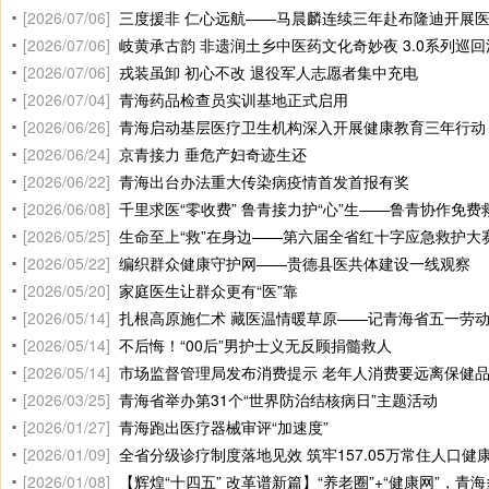
[2026/07/06]
三度援非 仁心远航——马晨麟连续三年赴布隆迪开展
[2026/07/06]
岐黄承古韵 非遗润土乡中医药文化奇妙夜 3.0系列巡
[2026/07/06]
戎装虽卸 初心不改 退役军人志愿者集中充电
[2026/07/04]
青海药品检查员实训基地正式启用
[2026/06/26]
青海启动基层医疗卫生机构深入开展健康教育三年行动
[2026/06/24]
京青接力 垂危产妇奇迹生还
[2026/06/22]
青海出台办法重大传染病疫情首发首报有奖
[2026/06/08]
千里求医“零收费” 鲁青接力护“心”生——鲁青协作免费
[2026/05/25]
生命至上“救”在身边——第六届全省红十字应急救护大
[2026/05/22]
编织群众健康守护网——贵德县医共体建设一线观察
[2026/05/20]
家庭医生让群众更有“医”靠
[2026/05/14]
扎根高原施仁术 藏医温情暖草原——记青海省五一劳动奖章
[2026/05/14]
不后悔！“00后”男护士义无反顾捐髓救人
[2026/05/14]
市场监督管理局发布消费提示 老年人消费要远离保健
[2026/03/25]
青海省举办第31个“世界防治结核病日”主题活动
[2026/01/27]
青海跑出医疗器械审评“加速度”
[2026/01/09]
全省分级诊疗制度落地见效 筑牢157.05万常住人口健
[2026/01/08]
【辉煌“十四五” 改革谱新篇】“养老圈”+“健康网”，青海