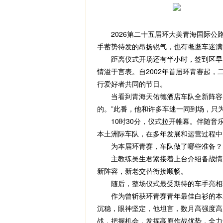
2026第二十五届环大美青海国际公路
手蓄势待发的昂扬锐气，也有耄耋车迷满
距离仪式开场还有半小时，签到区早已
情溢于言表。自2002年首届环青赛起
行爱好者共同的节日。
当看到青海天佑德酒店车队全新阵容的
的。”此番，他和许多车迷一同到场，只
10时30分，仪式拉开帷幕。伴随音乐
本土洲际车队，在多年发展和运营过程中
为本届环青赛，车队做了哪些准备？
主教练吴生君紧接着上台介绍备战情况
新阵容，新老交替衔接顺畅。
随后，整场仪式最受期待的车手亮相环
作为曾斩获环青赛青年最佳白衫的本土
沉稳，眼神坚定，他坦言，数月高强度高
战，把握机会，发挥高原作战优势，全力