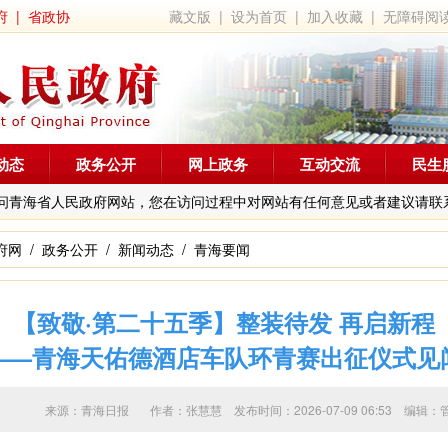
府
|
省政协
藏文版
|
设为首页
|
加入收藏
|
无障碍阅
动态
政务公开
网上政务
互动交流
民生
问青海省人民政府网站，您在访问过程中对网站有任何意见或者建议请联
府网
/
政务公开
/
新闻动态
/
青海要闻
【致敬·第二十五季】整装待发 再启新程
——青海天佑德酒店车队环青赛出征仪式见
来源：青海日报 作者：
张慧慧
发布时间：2026-07-09 06:53 