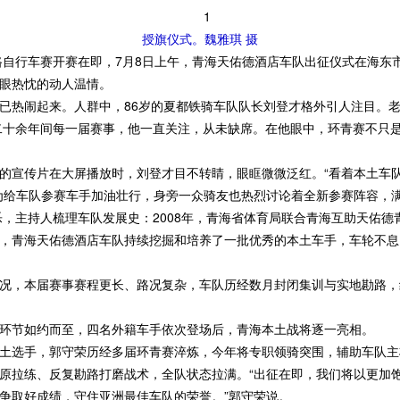
授旗仪式。魏雅琪 摄
自行车赛开赛在即，7月8日上午，青海天佑德酒店车队出征仪式在海东
眼热忱的动人温情。
热闹起来。人群中，86岁的夏都铁骑车队队长刘登才格外引人注目。老
，二十余年间每一届赛事，他一直关注，从未缺席。在他眼中，环青赛不只
宣传片在大屏播放时，刘登才目不转睛，眼眶微微泛红。“看着本土车队
为给车队参赛车手加油壮行，身旁一众骑友也热烈讨论着全新参赛阵容，
，主持人梳理车队发展史：2008年，青海省体育局联合青海互助天佑德青
，青海天佑德酒店车队持续挖掘和培养了一批优秀的本土车手，车轮不息
，本届赛事赛程更长、路况复杂，车队历经数月封闭集训与实地勘路，组
节如约而至，四名外籍车手依次登场后，青海本土战将逐一亮相。
选手，郭守荣历经多届环青赛淬炼，今年将专职领骑突围，辅助车队主
原拉练、反复勘路打磨战术，全队状态拉满。“出征在即，我们将以更加
争取好成绩，守住亚洲最佳车队的荣誉。”郭守荣说。