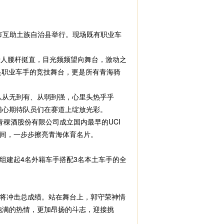
市互助土族自治县举行。现场既有职业车
人腰杆挺直，目光频频望向舞台，激动之
是职业车手的竞技舞台，更是所有青海骑
从无到有、从弱到强，心里头热乎乎
满心期待队员们在赛道上绽放光彩。
稞酒股份有限公司成立国内最早的UCI
间，一步步擦亮青海体育名片。
建起4名外籍车手搭配3名本土车手的全
将冲击总成绩。站在舞台上，郭守荣神情
饱满的热情，更加昂扬的斗志，迎接挑