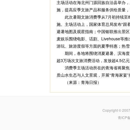
主场活动在海北州门源回族自治县举办，
施，提高应季文旅产品和服务供给质量，
此次暑期文旅消费季从7月初持续至8
施。主场活动上，国家体育总局发布“跟
避暑地图及观星指南；中国银联推出景区
麦娱乐围绕电影、话剧、Livehous
游玩、旅游度假等方面的夏季特惠；热雪
期间，各地将围绕消夏避暑、滨海度假
超3万场次文旅消费活动，发放超4.5
消费季主场活动所在的青海省将聚焦夏季
质山水生态与人文景观，开展“青海家宴”
（来源：青海日报）
Copyright © 200
青ICP备