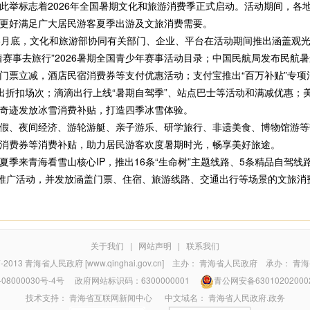
此举标志着2026年全国暑期文化和旅游消费季正式启动。活动期间，各
更好满足广大居民游客夏季出游及文旅消费需要。
月底，文化和旅游部协同有关部门、企业、平台在活动期间推出涵盖观光
着赛事去旅行”2026暑期全国青少年赛事活动目录；中国民航局发布民航
门票立减，酒店民宿消费券等支付优惠活动；支付宝推出“百万补贴”专项
e等推出折扣场次；滴滴出行上线“暑期自驾季”、站点巴士等活动和满减优惠
奇迹发放冰雪消费补贴，打造四季冰雪体验。
、夜间经济、游轮游艇、亲子游乐、研学旅行、非遗美食、博物馆游等
亿元消费券等消费补贴，助力居民游客欢度暑期时光，畅享美好旅途。
来青海看雪山核心IP，推出16条“生命树”主题线路、5条精品自驾线
推广活动，并发放涵盖门票、住宿、旅游线路、交通出行等场景的文旅消费
关于我们
|
网站声明
|
联系我们
7-2013
青海省人民政府 [www.qinghai.gov.cn]
主办：
青海省人民政府
承办：
青海
08000030号-4号
政府网站标识码：6300000001
青公网安备63010202000
技术支持：
青海省互联网新闻中心
中文域名：
青海省人民政府.政务