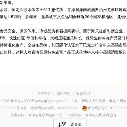
新渠道。
源、恒定冷凉水体等天然生态优势，青海省海南藏族自治州龙羊峡建成
量达1.5万吨。多年来，龙羊峡三文鱼远销全球近20个国家和地区，凭
品安全、溯源体系、冷链品质有着极高要求。西宁海关提前对接企业，
即审、快速出证”等便利举措，大幅压缩通关时长，保障生鲜冷冻产品及时
标准化生产、全链条品控，其国际化认证水平已完全符合中东高端市场
口迪拜，这标志着青海高原特色农畜产品正式落地中东核心高端消费枢纽
关于我们
|
网站声明
|
联系我们
7-2013
青海省人民政府 [www.qinghai.gov.cn]
主办：
青海省人民政府
承办：
青海
08000030号-4号
政府网站标识码：6300000001
青公网安备63010202000
技术支持：
青海省互联网新闻中心
中文域名：
青海省人民政府.政务