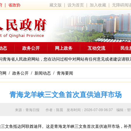
府
|
省政协
藏文版
|
设为首页
|
加入收藏
|
无障碍阅
动态
政务公开
网上政务
互动交流
民生
问青海省人民政府网站，您在访问过程中对网站有任何意见或者建议请联
府网
/
政务公开
/
新闻动态
/
青海要闻
青海龙羊峡三文鱼首次直供迪拜市场
来源：青海日报 作者：
陈晨
发布时间：2026-07-09 06:37 编
质三文鱼抵达阿联酋迪拜。这是青海龙羊峡三文鱼首次直供迪拜市场，补