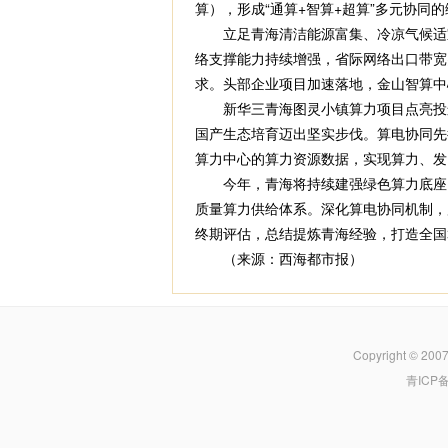
算），形成“通算+智算+超算”多元协同
立足青海清洁能源富集、冷凉气候适宜的
络支撑能力持续增强，省际网络出口带宽突
求。头部企业项目加速落地，金山智算中
新华三青海图灵小镇算力项目点亮投运
国产生态培育迈出坚实步伐。算电协同先
算力中心的算力资源数据，实现算力、发
今年，青海将持续建强绿色算力底座，打
质量算力供给体系。深化算电协同机制，
终期评估，总结提炼青海经验，打造全国
（来源：西海都市报）
Copyright © 200
青ICP备