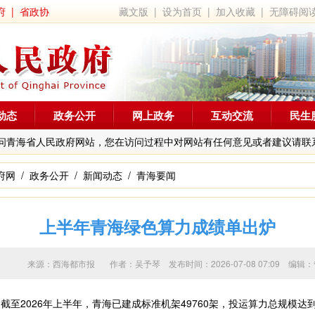
府
|
省政协
藏文版
|
设为首页
|
加入收藏
|
无障碍阅
动态
政务公开
网上政务
互动交流
民生
问青海省人民政府网站，您在访问过程中对网站有任何意见或者建议请联
府网
/
政务公开
/
新闻动态
/
青海要闻
上半年青海绿色算力成绩单出炉
来源：西海都市报 作者：
吴予琴
发布时间：2026-07-08 07:09
2026年上半年，青海已建成标准机架49760架，投运算力总规模达到28