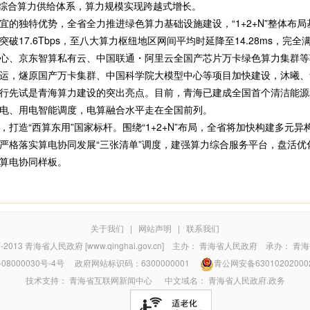
的综合算力供给体系，算力规模实现跨越式增长。
独特优势，全省全力推进绿色算力基础设施建设，“1+2+N”整体布局
破17.6Tbps，至八大算力枢纽地区网间平均时延降至14.28ms，完
心、京东智算私有云、中国联通・阿里云全国产芯片万卡绿色算力集群等
，燧原国产万卡集群、中国科学院大模型中心等项目加快建设，沐曦、
行先试是青海算力建设的突出亮点。目前，青海已建成全国首个清洁能源
电、用电智能调度，电算融合水平走在全国前列。
造“西算东用”国家标杆。围绕“1+2+N”布局，全省将加快构建多元
严格落实算电协同发展“三张清单”调度，建强算力综合服务平台，盘活优
算电协同样板。
关于我们
|
网站声明
|
联系我们
7-2013
青海省人民政府 [www.qinghai.gov.cn]
主办：
青海省人民政府
承办：
青海
08000030号-4号
政府网站标识码：6300000001
青公网安备63010202000
技术支持：
青海省互联网新闻中心
中文域名：
青海省人民政府.政务