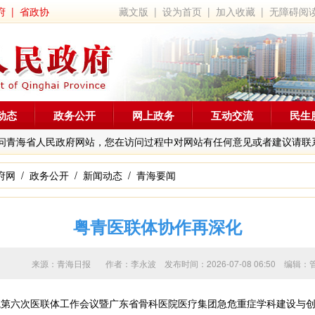
府
|
省政协
藏文版
|
设为首页
|
加入收藏
|
无障碍阅
动态
政务公开
网上政务
互动交流
民生
问青海省人民政府网站，您在访问过程中对网站有任何意见或者建议请联
府网
/
政务公开
/
新闻动态
/
青海要闻
粤青医联体协作再深化
来源：青海日报 作者：
李永波
发布时间：2026-07-08 06:50 
第六次医联体工作会议暨广东省骨科医院医疗集团急危重症学科建设与创