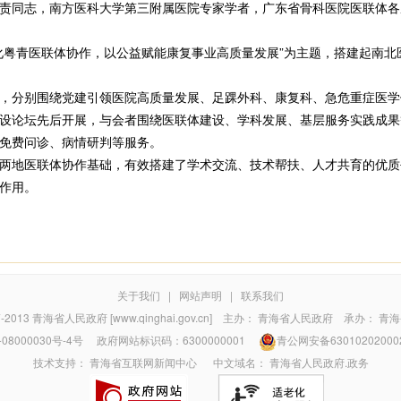
责同志，南方医科大学第三附属医院专家学者，广东省骨科医院医联体各
粤青医联体协作，以公益赋能康复事业高质量发展”为主题，搭建起南北
分别围绕党建引领医院高质量发展、足踝外科、康复科、急危重症医学
设论坛先后开展，与会者围绕医联体建设、学科发展、基层服务实践成果
免费问诊、病情研判等服务。
地医联体协作基础，有效搭建了学术交流、技术帮扶、人才共育的优质
作用。
关于我们
|
网站声明
|
联系我们
7-2013
青海省人民政府 [www.qinghai.gov.cn]
主办：
青海省人民政府
承办：
青海
08000030号-4号
政府网站标识码：6300000001
青公网安备63010202000
技术支持：
青海省互联网新闻中心
中文域名：
青海省人民政府.政务