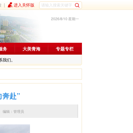
读
|
进入关怀版
2026/8/10 星期一
服务
大美青海
专题专栏
系我们。
向奔赴”
6:51 编辑：管理员