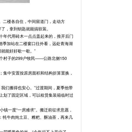
了。二楼各自住，中间留道门，走动方
好了，拿到钥匙就能搞软装。
十年代用砖木一点点盖起来的，推开后门
德季加站在二楼窗口往外看，远处青海湖
就能好好歇一歇。”
子的299户牧民——公路北侧150
元；集中安置按原房面积和结构折算置换，
我们搬得也安心。”过渡期间，夏季他带
镇上划了固定区域，可以租赁集装箱临时过
小镇一度“一房难求”。搬迁前征求意愿，
：牦牛肉炖土豆、糌粑、酥油茶，再来几
一层暖黄色的光。“今年赶不上开业了，