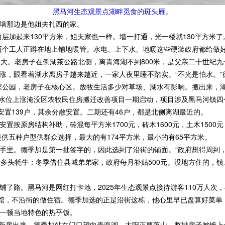
黑马河生态观景点湖畔觅食的斑头雁。
墙那边是他姐夫扎西的家。
加起来130平方米，姐夫家也一样。墙一打通，光一楼就130平方米
两个工人正蹲在地上铺地暖管。水电、上下水、地暖这些硬装政府都给做
。老房子在倒湖茶公路北侧，离青海湖不到800米，是父亲二十世纪九
涨，眼看着湖水离房子越来越近，一家人夜里睡不踏实。“不光是怕水。”
家公园，老房子在核心区。放牧生活多少对草场、湖水有影响。搬出来，湖
水位上涨淹没区农牧民住房搬迁改善项目一期启动，项目涉及黑马河镇四个村
安置139户，其余分散安置。二期还有46户，都是北侧离湖最近的。
按原房结构补助，砖混每平方米1700元，砖木1600元，土木1500
提供五种户型供群众选择，最大的有174平方米，最小的有65平方米。
里。德季加是第一批签字的，因此选到了沿街的铺面。“政府想得周到，
0多头牦牛；冬季借住县城弟弟家，政府每月补贴500元。没地方住的，
路。黑马河是网红打卡地，2025年生态观景点接待游客110万人次，
饭馆，不沿街的做住宿。德季加选的正是沿街这栋，他心里早已盘算好菜单
一顿当地特色的热乎饭。
新房出来，德季加站在门口望向青海湖。太阳正要落山，整排房子被镀上