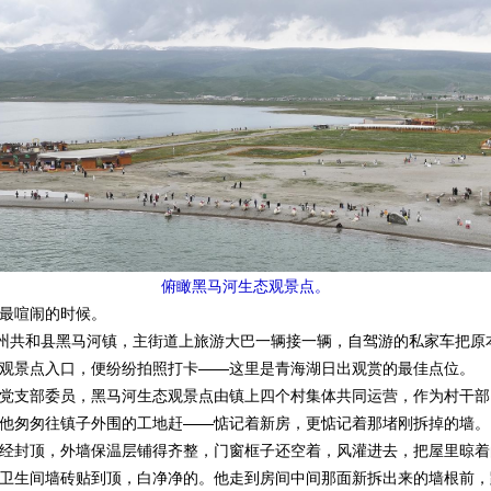
俯瞰黑马河生态观景点。
最喧闹的时候。
州共和县黑马河镇，主街道上旅游大巴一辆接一辆，自驾游的私家车把原
观景点入口，便纷纷拍照打卡——这里是青海湖日出观赏的最佳点位。
支部委员，黑马河生态观景点由镇上四个村集体共同运营，作为村干部
他匆匆往镇子外围的工地赶——惦记着新房，更惦记着那堵刚拆掉的墙。
封顶，外墙保温层铺得齐整，门窗框子还空着，风灌进去，把屋里晾着
卫生间墙砖贴到顶，白净净的。他走到房间中间那面新拆出来的墙根前，