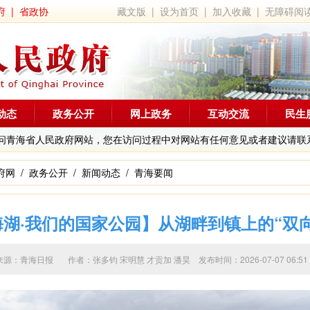
府
|
省政协
藏文版
|
设为首页
|
加入收藏
|
无障碍阅
动态
政务公开
网上政务
互动交流
民生
问青海省人民政府网站，您在访问过程中对网站有任何意见或者建议请联
府网
/
政务公开
/
新闻动态
/
青海要闻
湖·我们的国家公园】从湖畔到镇上的“双
来源：青海日报 作者：
张多钧 宋明慧 才贡加 潘昊
发布时间：2026-07-07 0