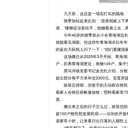
几天前，这还是一堵实打实的隔墙。
德季加站起来比划：“原来我家上下两层
便。”楼梯还没装扶手，他侧着身上去，
今年40岁的德季加从小在青海湖边长大
就能看见湖面。但这些年青海湖水位年年
的蓝在天际线上闪了一下：“咱们要建国
这场搬迁从2025年3月开始。青海湖
户，距离青海湖更近；南侧149户。集中
黑马河镇党委书记金光红介绍，分散安置
超出部分每平方米补交2300元。安置房
政策定得细，但签字的主动权在牧民手
着家人在牧区搭帐篷放牧，照料着家里7
渡。
搬出来之后的日子怎么过，政策也给铺了
超100户牧民想发展民宿——沿街的开
道家常小炒，让来看日出日落的人能吃上
“硬装都完了，交房估计10月份。”从