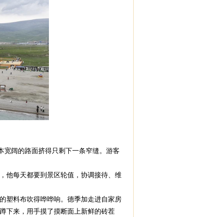
本宽阔的路面挤得只剩下一条窄缝。游客
，他每天都要到景区轮值，协调接待、维
的塑料布吹得哗哗响。德季加走进自家房
蹲下来，用手摸了摸断面上新鲜的砖茬