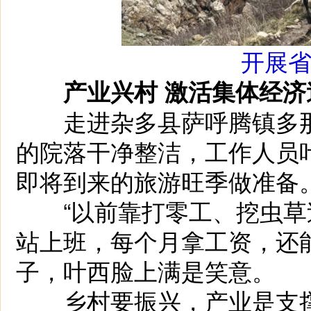
开展
产业兴村 激活集体经济
走进杂多县萨呼腾镇多那
的院落干净整洁，工作人员
即将到来的旅游旺季做准备
“以前靠打零工、挖虫草
站上班，每个月拿工资，还
子，叶西脸上满是笑意。
乡村要振兴，产业是支撑，