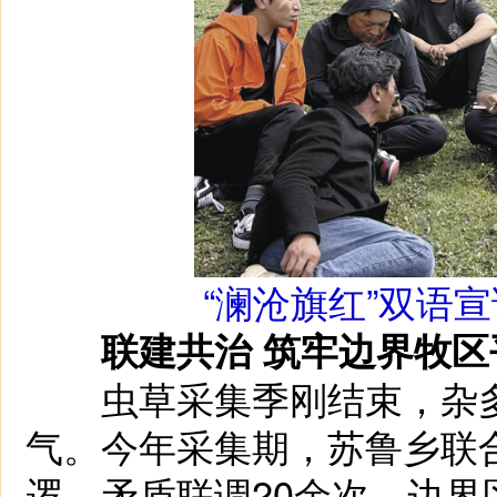
“澜沧旗红”双语
联建共治 筑牢边界牧区
虫草采集季刚结束，杂多
气。今年采集期，苏鲁乡联
逻、矛盾联调20余次，边