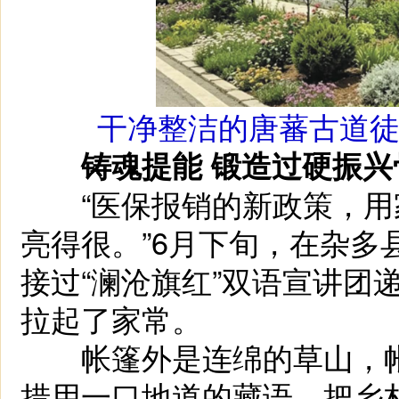
干净整洁的唐蕃古道
铸魂提能 锻造过硬振兴
“医保报销的新政策，用
亮得很。”6月下旬，在杂多
接过“澜沧旗红”双语宣讲团
拉起了家常。
帐篷外是连绵的草山，帐
措用一口地道的藏语，把乡