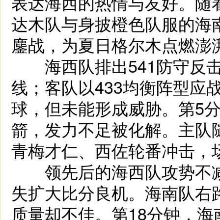
表达海西的热情与友好。随
达木队与身披橙色队服的海
鏖战，为夏日格尔木点燃澎
海西队排出541防守反击
线；客队以433均衡阵型应
球，但未能形成威胁。第5
箭，发力不足被化解。主队
青梅才仁、西佐轮番冲击，
领先后的海西队攻势不减
失扩大比分良机。海南队右
质量却不佳。第18分钟，海