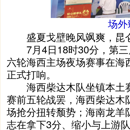
场外臻品
盛夏戈壁晚风飒爽，昆仑
7月4日18时30分，第三
六轮海西主场夜场赛事在海
正式打响。
海西柴达木队坐镇本土赛
赛前五轮战罢，海西柴达木
场抢分扭转颓势；海南龙羊
志在拿下3分、缩小与上游