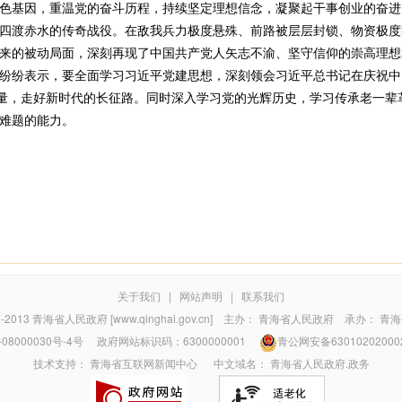
色基因，重温党的奋斗历程，持续坚定理想信念，凝聚起干事创业的奋进
渡赤水的传奇战役。在敌我兵力极度悬殊、前路被层层封锁、物资极度
来的被动局面，深刻再现了中国共产党人矢志不渝、坚守信仰的崇高理想
纷表示，要全面学习习近平党建思想，深刻领会习近平总书记在庆祝中国
力量，走好新时代的长征路。同时深入学习党的光辉历史，学习传承老一辈
难题的能力。
关于我们
|
网站声明
|
联系我们
7-2013
青海省人民政府 [www.qinghai.gov.cn]
主办：
青海省人民政府
承办：
青海
08000030号-4号
政府网站标识码：6300000001
青公网安备63010202000
技术支持：
青海省互联网新闻中心
中文域名：
青海省人民政府.政务