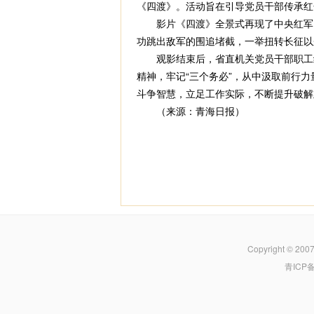
《四渡》。活动旨在引导党员干部传承红
影片《四渡》全景式再现了中央红军四
功跳出敌军的围追堵截，一举扭转长征以
观影结束后，省直机关党员干部职工纷
精神，牢记“三个务必”，从中汲取前行
斗争智慧，立足工作实际，不断提升破解
（来源：青海日报）
Copyright © 200
青ICP备