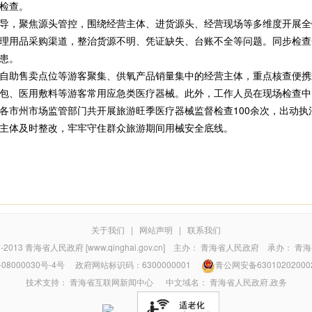
检查。
，聚焦源头管控，围绕经营主体、进货源头、经营现场等多维度开展全
理用品采购渠道，整治货源不明、凭证缺失、台账不全等问题。同步检查
患。
助售卖点位等游客聚集、供氧产品销量集中的经营主体，重点核查便携
包、医用敷料等游客常用应急类医疗器械。此外，工作人员在现场检查中
市州市场监管部门共开展旅游旺季医疗器械监督检查100余次，出动执法
主体及时整改，牢牢守住群众旅游期间用械安全底线。
关于我们
|
网站声明
|
联系我们
7-2013
青海省人民政府 [www.qinghai.gov.cn]
主办：
青海省人民政府
承办：
青海
08000030号-4号
政府网站标识码：6300000001
青公网安备63010202000
技术支持：
青海省互联网新闻中心
中文域名：
青海省人民政府.政务