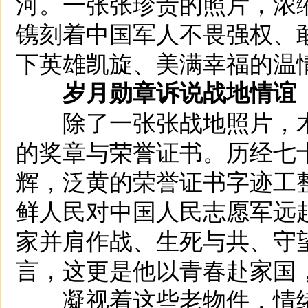
河。一张张珍贵的照片，浓
镌刻着中国军人不畏强权、
下英雄凯旋、美满幸福的温
岁月勋章诉说战地情谊
除了一张张战地照片，木
的奖章与荣誉证书。历经七
辉，泛黄的荣誉证书字迹工
鲜人民对中国人民志愿军远
家并肩作战、生死与共、守
言，这更是他以青春赴家国
凝视着这些老物件，情绪