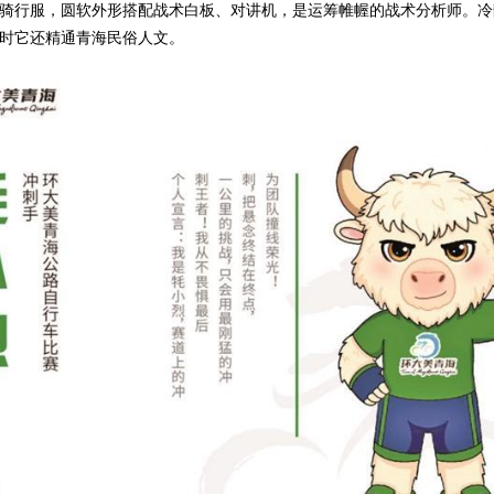
行服，圆软外形搭配战术白板、对讲机，是运筹帷幄的战术分析师。冷
时它还精通青海民俗人文。