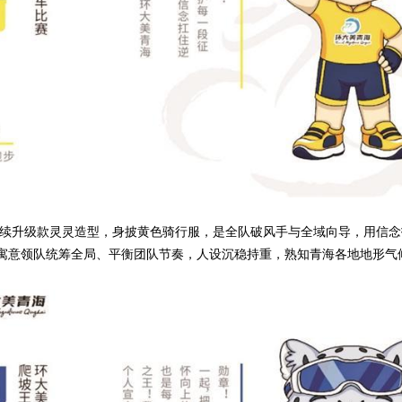
升级款灵灵造型，身披黄色骑行服，是全队破风手与全域向导，用信念
字寓意领队统筹全局、平衡团队节奏，人设沉稳持重，熟知青海各地地形气