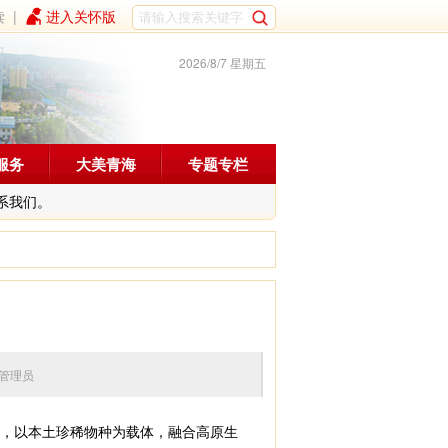
读
|
进入关怀版
2026/8/7 星期五
服务
大美青海
专题专栏
系我们。
 编辑：管理员
”，以本土珍稀物种为载体，融合高原生