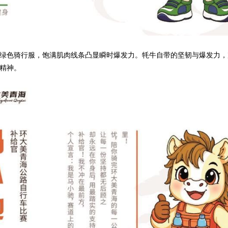
色骑行服，饱满肌肉线条凸显瞬时爆发力。牦牛自带的坚韧与爆发力，
精神。