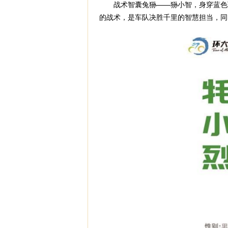
战术智囊兔狲——狲小智，身穿蓝色骑
的战术，是车队决胜千里的智慧担当，同