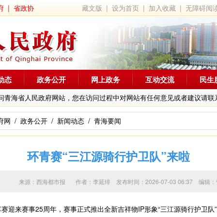
府
|
省政协
藏文版
|
设为首页
|
加入收藏
|
无障碍阅
动态
政务公开
网上政务
互动交流
民生
问青海省人民政府网站，您在访问过程中对网站有任何意见或者建议请联
府网
/
政务公开
/
新闻动态
/
青海要闻
环青赛“三江源骑行护卫队”来啦
来源：西海都市报 作者：
李延绯
发布时间：2026-07-03 06:37
赛迎来赛事25周年，赛事正式推出全新吉祥物IP形象“三江源骑行护卫队