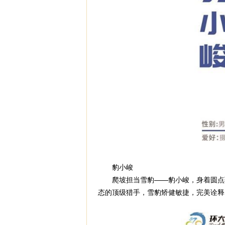
豹小峻
爬坡担当雪豹——豹小峻，身着圆点骑
态的顶级猎手，雪豹矫健敏捷，完美诠释