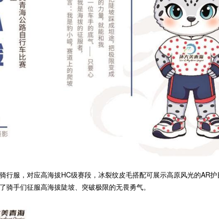
行服，对应高海拔HC级赛段，冰裂纹皮毛搭配可展示高原风光的AR护
了骑手们征服高海拔陡坡、突破极限的无畏勇气。