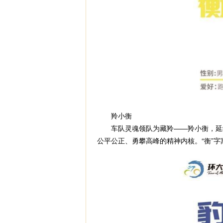
羚小衡
车队灵魂领队为藏羚——羚小衡，延续
公平公正、勇攀高峰的精神内核。“衡”