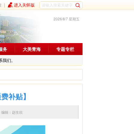
读
|
进入关怀版
2026/8/7 星期五
服务
大美青海
专题专栏
系我们。
通费补贴】
7:01 编辑：赵生欣