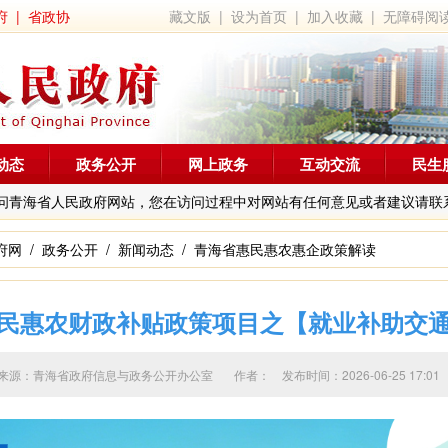
府
|
省政协
藏文版
|
设为首页
|
加入收藏
|
无障碍阅
动态
政务公开
网上政务
互动交流
民生
问青海省人民政府网站，您在访问过程中对网站有任何意见或者建议请联
府网
/
政务公开
/
新闻动态
/
青海省惠民惠农惠企政策解读
民惠农财政补贴政策项目之【就业补助交
来源：青海省政府信息与政务公开办公室 作者：
发布时间：2026-06-25 1