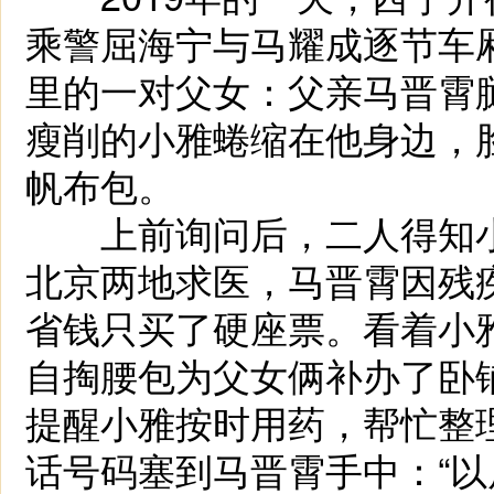
乘警屈海宁与马耀成逐节车
里的一对父女：父亲马晋霄
瘦削的小雅蜷缩在他身边，
帆布包。
上前询问后，二人得知小
北京两地求医，马晋霄因残
省钱只买了硬座票。看着小
自掏腰包为父女俩补办了卧
提醒小雅按时用药，帮忙整
话号码塞到马晋霄手中：“以